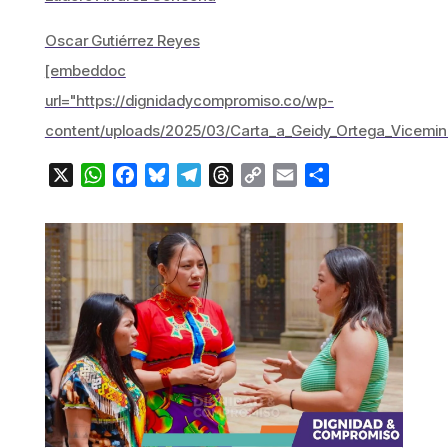
Oscar Gutiérrez Reyes
[embeddoc
url="https://dignidadycompromiso.co/wp-
content/uploads/2025/03/Carta_a_Geidy_Ortega_Viceminis
X
WhatsApp
Facebook
Bluesky
Telegram
Threads
Copy
Email
Compartir
Link