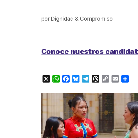
por
Dignidad & Compromiso
Conoce nuestros candidat
X
WhatsApp
Facebook
Bluesky
Telegram
Threads
Copy
Email
Com
Link