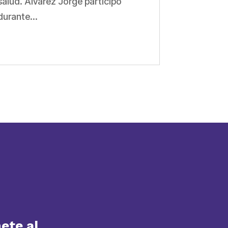
salud. Álvarez Jorge participó
durante...
ete al