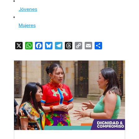
Jóvenes
Mujeres
X
WhatsApp
Facebook
Bluesky
Telegram
Threads
Copy
Email
Compartir
Link