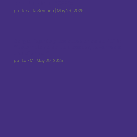
presidencia en 2022?»
por
Revista Semana
|
May 29, 2025
Sergio Fajardo y las elecciones de 2026:
“Colombia no se va a acabar, la vamos a
transformar”
por
La FM
|
May 29, 2025