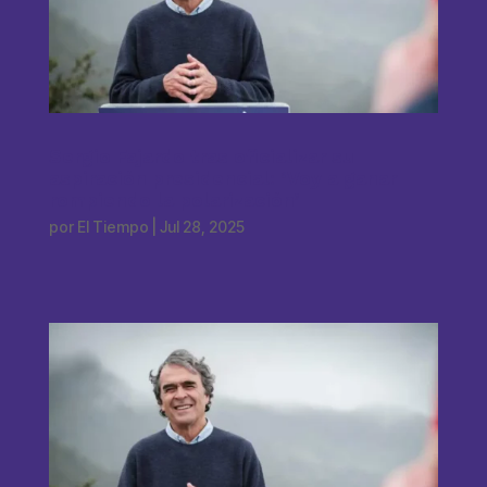
Sergio Fajardo tras oficializar su
aspiración presidencial: ‘Voy a ganar
rompiendo la polarización’
por
El Tiempo
|
Jul 28, 2025