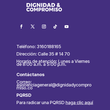
Teléfono: 3160188165
Dirección: Calle 35 # 14 70
Horario de atención: Lunes a Viernes
de 8:00 a.m. a 5:00 p.m.
Contáctanos
Correo:
asistenciageneral@dignidadycompro
miso.co
PQRSD
Para radicar una PQRSD
haga clic aquí