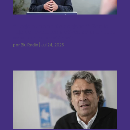
“Llegó el momento de ganar”: Sergio
Fajardo revela los motivos de una nueva
candidatura presidencial
por
Blu Radio
|
Jul 24, 2025