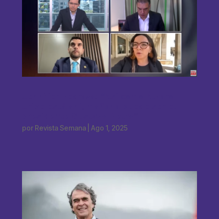
Jennifer Pedraza: “Así como Álvaro
Uribe está ahí, mañana puede ser el
presidente Gustavo Petro”
por
Revista Semana
|
Ago 1, 2025