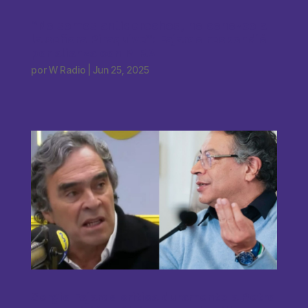
“No somos antiderechos, no conozco a
la señora Piraquive”: Fajardo respondió
por alianza con MIRA
por
W Radio
|
Jun 25, 2025
Sergio Fajardo critica duramente a Petro