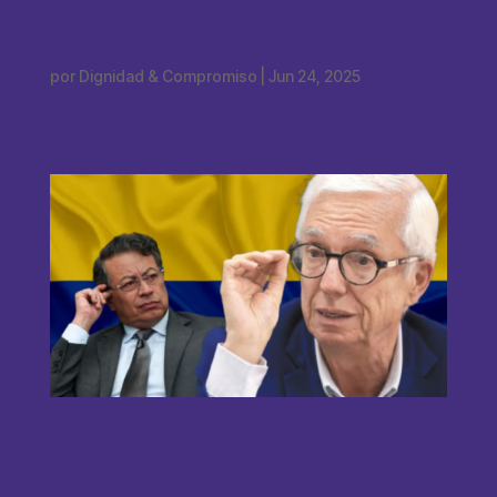
por aparición pública con cabecillas
criminales en Medellín: «es un daño
profundo»
por
Dignidad & Compromiso
|
Jun 24, 2025
Jorge Enrique Robledo: “¿Qué más
negativo tiene que pasar con Ricardo
Roa y las cuentas de la campaña a la