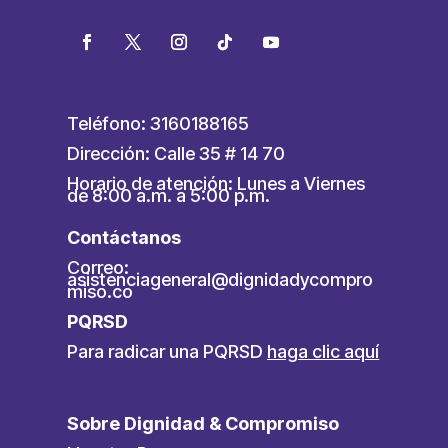
Teléfono: 3160188165
Dirección: Calle 35 # 14 70
Horario de atención: Lunes a Viernes
de 8:00 a.m. a 5:00 p.m.
Contáctanos
Correo:
asistenciageneral@dignidadycompro
miso.co
PQRSD
Para radicar una PQRSD
haga clic aquí
Sobre Dignidad & Compromiso