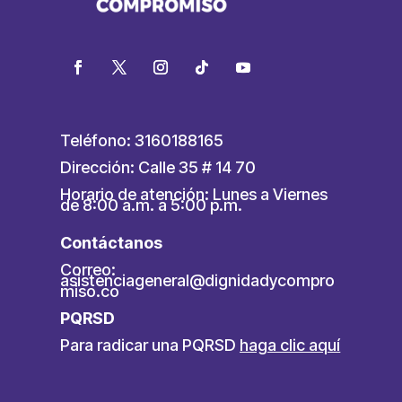
Teléfono: 3160188165
Dirección: Calle 35 # 14 70
Horario de atención: Lunes a Viernes
de 8:00 a.m. a 5:00 p.m.
Contáctanos
Correo:
asistenciageneral@dignidadycompro
miso.co
PQRSD
Para radicar una PQRSD
haga clic aquí