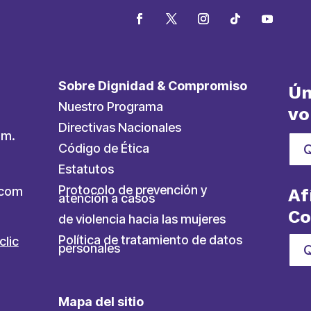
Sobre Dignidad & Compromiso
Ún
Nuestro Programa
vo
Directivas Nacionales
.m.
Código de Ética
Estatutos
Protocolo de prevención y
ycom
Af
atención a casos
C
de violencia hacia las mujeres
Política de tratamiento de datos
clic
personales
Q
Mapa del sitio