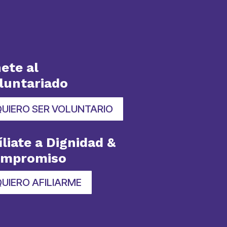
ete al
luntariado
QUIERO SER VOLUNTARIO
íliate a Dignidad &
ompromiso
UIERO AFILIARME