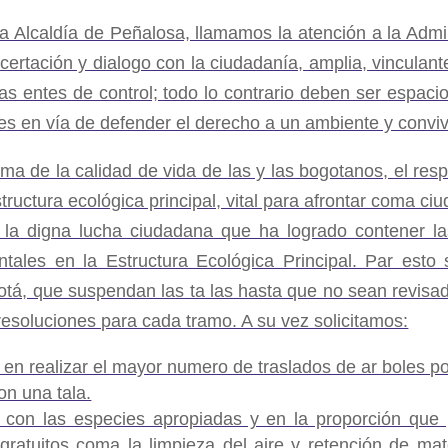
 la Alcaldía de Peñalosa, llamamos la atención a la Admi
certación y dialogo con la ciudadanía, amplia, vinculant
las entes de control; todo lo contrario deben ser espac
nes en vía de defender el derecho a un ambiente y convi
a de la calidad de vida de las y las bogotanos, el resp
ructura ecológica principal, vital para afrontar coma ciu
la digna lucha ciudadana que ha logrado contener la
ales en la Estructura Ecológica Principal. Par esto 
otá, que suspendan las ta las hasta que no sean revis
s resoluciones para cada tramo. A su vez solicitamos:
 en realizar el mayor numero de traslados de ar boles po
on una tala.
 con las especies apropiadas y en la proporción que 
gratuitos coma la limpieza del aire y retención de mat