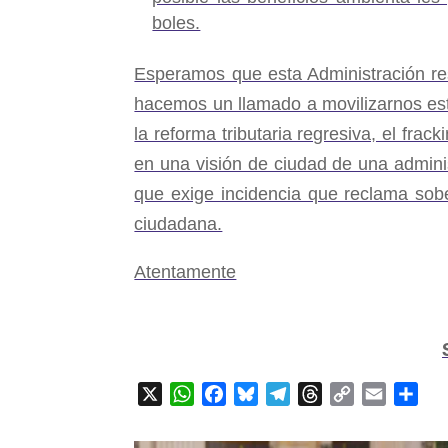
boles.
Esperamos que esta Administración re
hacemos un llamado a movilizarnos est
la reforma tributaria regresiva, el fra
en una visión de ciudad de una adminis
que exige incidencia que reclama sobera
ciudadana.
Atentamente
X
WhatsApp
Facebook
Bluesky
Telegram
Threads
Copy
Email
Com
Link