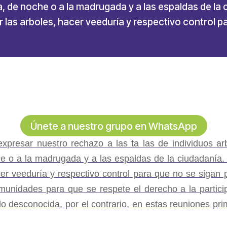
lta, de noche o a la madrugada y a las espaldas de la
las arboles, hacer veeduría y respectivo control p
Únete a nuestro grupo en WhatsApp
xpresar nuestro rechazo a las ta las de individuos ar
noche o a la madrugada y a las espaldas de la ciudadanía
cer veeduría y respectivo control para que no se siga
omunidades para que se respete el derecho a la partici
o desconocida, por el contrario, en estas reuniones prim