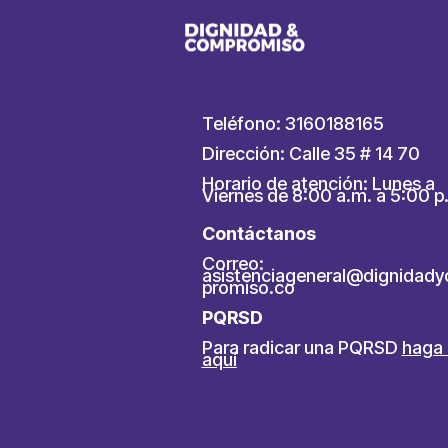
Teléfono: 3160188165
Dirección: Calle 35 # 14 70
Horario de atención: Lunes a
Viernes de 8:00 a.m. a 5:00 p
Contáctanos
Correo:
asistenciageneral@dignidad
promiso.co
PQRSD
Para radicar una PQRSD
haga 
aquí