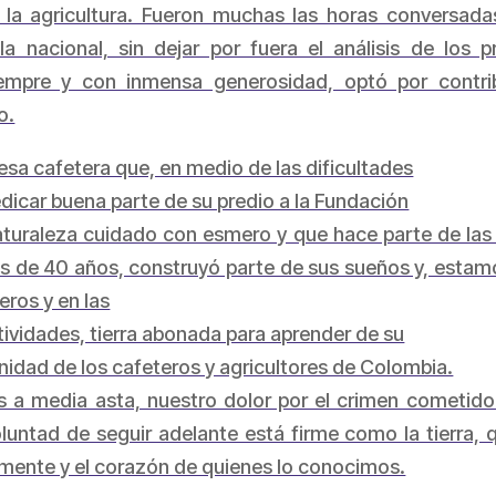
e la agricultura. Fueron muchas las horas conversad
la nacional, sin dejar por fuera el análisis de los 
 siempre y con inmensa generosidad, optó por cont
o.
esa cafetera que, en medio de las dificultades
dicar buena parte de su predio a la Fundación
aturaleza cuidado con esmero y que hace parte de las r
ás de 40 años, construyó parte de sus sueños y, estam
eros y en las
ividades, tierra abonada para aprender de su
gnidad de los cafeteros y agricultores de Colombia.
 a media asta, nuestro dolor por el crimen cometido
oluntad de seguir adelante está firme como la tierra,
a mente y el corazón de quienes lo conocimos.