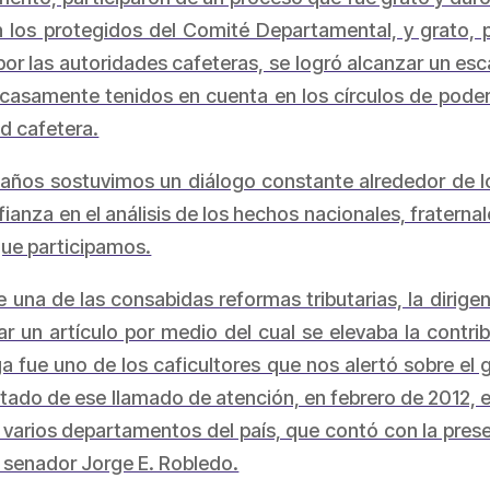
los protegidos del Comité Departamental, y grato, 
r las autoridades cafeteras, se logró alcanzar un esc
 escasamente tenidos en cuenta en los círculos de poder
d cafetera.
 años sostuvimos un diálogo constante alrededor de lo
ianza en el análisis de los hechos nacionales, fraterna
que participamos.
 una de las consabidas reformas tributarias, la dirige
r un artículo por medio del cual se elevaba la contr
ga fue uno de los caficultores que nos alertó sobre el
ado de ese llamado de atención, en febrero de 2012, en
 varios departamentos del país, que contó con la pre
l senador Jorge E. Robledo.