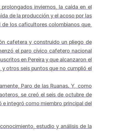
 prolongados inviernos, la caída en el
aída de la producción y el acoso por las
d de los caficultores colombianos que,
ón cafetera y construido un pliego de
enzó el paro cívico cafetero nacional
uscritos en Pereira y que alcanzaron el
y otros seis puntos que no cumplió el
osamente, Paro de las Ruanas. Y, como
oteros, se creó el seis de octubre de
 e integró como miembro principal del
nocimiento, estudio y análisis de la