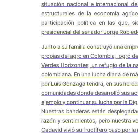
situación nacional e internacional d
estructurales de la economía agríco
participación política en las que,
presidencial del senador Jorge Robled
Junto a su familia construyó una empr
propias del agro en Colombia, logró de
Verdes Horizontes, un refugio de la n
colombiana. En una lucha diaria de m
por Luís Gonzaga tendrá, en sus hered
comunidades donde desarrolló sus act
ejemplo y continuar su lucha por la Di
Nuestras banderas están desplegadas
razón y sentimientos, pero nuestra v
Cadavid vivió su fructífero paso por l