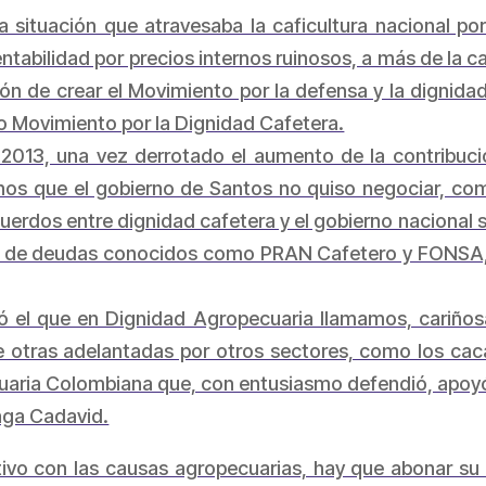
a situación que atravesaba la caficultura nacional por
entabilidad por precios internos ruinosos, a más de la c
n de crear el Movimiento por la defensa y la dignida
o Movimiento por la Dignidad Cafetera.
2013, una vez derrotado el aumento de la contribuci
nos que el gobierno de Santos no quiso negociar, com
erdos entre dignidad cafetera y el gobierno nacional s
os de deudas conocidos como PRAN Cafetero y FONSA, 
izó el que en Dignidad Agropecuaria llamamos, cariñ
e otras adelantadas por otros sectores, como los caca
aria Colombiana que, con entusiasmo defendió, apoyó
aga Cadavid.
o con las causas agropecuarias, hay que abonar su co