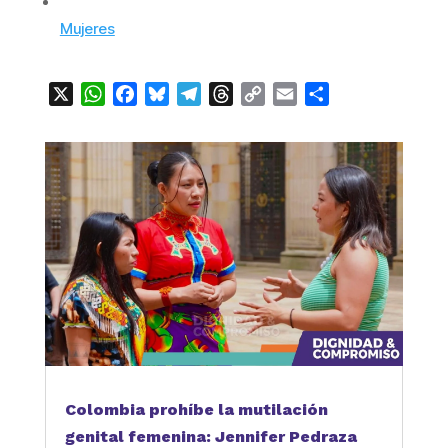
Mujeres
X
WhatsApp
Facebook
Bluesky
Telegram
Threads
Copy
Email
Compartir
Link
Colombia prohíbe la mutilación
genital femenina: Jennifer Pedraza