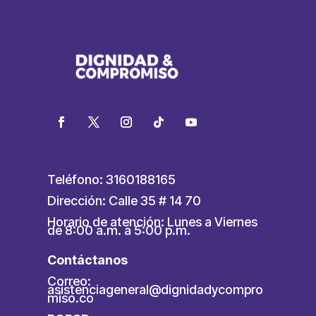
Teléfono: 3160188165
Dirección: Calle 35 # 14 70
Horario de atención: Lunes a Viernes
de 8:00 a.m. a 5:00 p.m.
Contáctanos
Correo:
asistenciageneral@dignidadycompro
miso.co