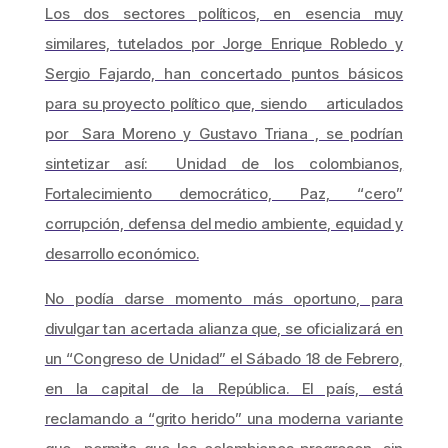
Los dos sectores políticos, en esencia muy
similares, tutelados por Jorge Enrique Robledo y
Sergio Fajardo, han concertado puntos básicos
para su proyecto político que, siendo articulados
por Sara Moreno y Gustavo Triana , se podrían
sintetizar así: Unidad de los colombianos,
Fortalecimiento democrático, Paz, “cero”
corrupción, defensa del medio ambiente, equidad y
desarrollo económico.
No podía darse momento más oportuno, para
divulgar tan acertada alianza que, se oficializará en
un “Congreso de Unidad” el Sábado 18 de Febrero,
en la capital de la República. El país, está
reclamando a “grito herido” una moderna variante