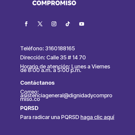
Teléfono: 3160188165
Dirección: Calle 35 # 14 70
Horario de atención: Lunes a Viernes
de 8:00 a.m. a 5:00 p.m.
Contáctanos
Correo:
asistenciageneral@dignidadycompro
miso.co
PQRSD
Para radicar una PQRSD
haga clic aquí