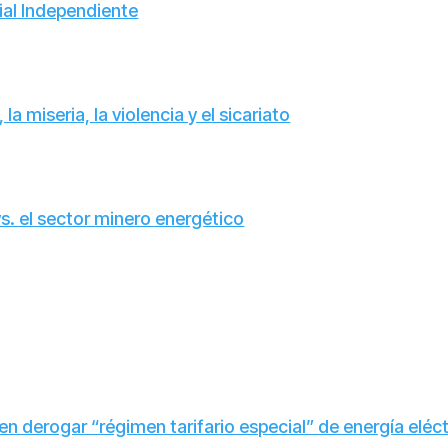
ial Independiente
a miseria, la violencia y el sicariato
s. el sector minero energético
n derogar “régimen tarifario especial” de energía eléct