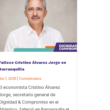
Fallece Cristino Álvarez Jorge en
Barranquilla
Jun 1, 2026
|
Comunicados
El economista Cristino Álvarez
Jorge, secretario general de
Dignidad & Compromiso en el
Atlántico, falleció en Barranquilla el