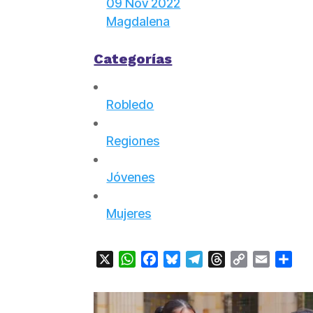
09 Nov 2022
Magdalena
Categorías
Robledo
Regiones
Jóvenes
Mujeres
X
WhatsApp
Facebook
Bluesky
Telegram
Threads
Copy
Email
Com
Link