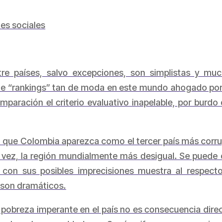
es sociales
tre países, salvo excepciones, son simplistas y muc
de “rankings” tan de moda en este mundo ahogado por 
omparación el criterio evaluativo inapelable, por burdo
 que Colombia aparezca como el tercer país más corru
vez, la región mundialmente más desigual. Se puede dis
n con sus posibles imprecisiones muestra al respec
 son dramáticos.
 pobreza imperante en el país no es consecuencia direct