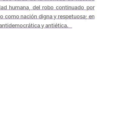
ldad humana, del robo continuado por
ro como nación digna y respetuosa; en
, antidemocrática y antiética.