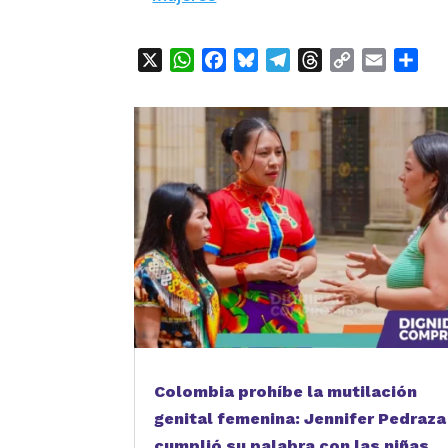
X
WhatsApp
Facebook
Bluesky
Telegram
Threads
Copy
Email
Com
Link
Colombia prohíbe la mutilación
genital femenina: Jennifer Pedraza
cumplió su palabra con las niñas