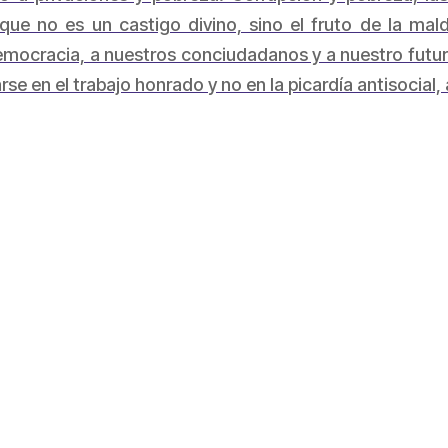
 que no es un castigo divino, sino el fruto de la ma
democracia, a nuestros conciudadanos y a nuestro futu
se en el trabajo honrado y no en la picardía antisocial