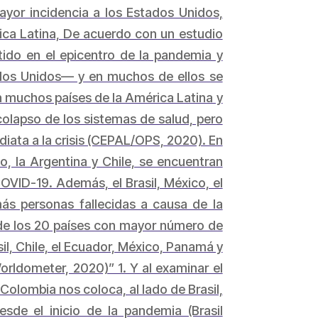
yor incidencia a los Estados Unidos,
ica Latina, De acuerdo con un estudio
ido en el epicentro de la pandemia y
ados Unidos— y en muchos de ellos se
n muchos países de la América Latina y
 colapso de los sistemas de salud, pero
iata a la crisis (CEPAL/OPS, 2020). En
co, la Argentina y Chile, se encuentran
VID-19. Además, el Brasil, México, el
más personas fallecidas a causa de la
a de los 20 países con mayor número de
sil, Chile, el Ecuador, México, Panamá y
orldometer, 2020)” 1. Y al examinar el
Colombia nos coloca, al lado de Brasil,
de el inicio de la pandemia (Brasil