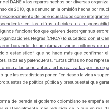
or del DANE y los reparos hechos por diversas organiza
 Censo de 2018, que denuncian la omisión hecha por mu
torreconocimiento de los encuestados como integrantes 
escendiente en las cifras oficiales es responsabi
gunos funcionarios que quieren descargar sus errore
Organizaciones Negras (CNOA) lo sucedido con el Cen
ron borrando de un plumazo varios millones de po
idio estadístico” que no hace más que confirmar el 
, raizales y palenqueras. “Estas cifras no nos represe
o omiso a las constantes alertas realizadas por las or
ó que las estadísticas ponen “en riesgo la vida y super
propuestas de política pública y presupuestal que garan
orma deliberada el gobierno colombiano se empeña en 
es sustancialmente más reducida de lo que en reali