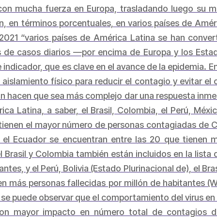
 con mucha fuerza en Europa, trasladando luego su ma
n, en términos porcentuales, en varios países de Amér
2021 “varios países de América Latina se han convert
s de casos diarios —por encima de Europa y los Est
 indicador, que es clave en el avance de la epidemia. E
aislamiento físico para reducir el contagio y evitar el
ión hacen que sea más complejo dar una respuesta inmed
ca Latina, a saber, el Brasil, Colombia, el Perú, Méxi
tienen el mayor número de personas contagiadas de CO
y el Ecuador se encuentran entre las 20 que tienen 
l Brasil y Colombia también están incluidos en la list
tes, y el Perú, Bolivia (Estado Plurinacional de), el Bra
n más personas fallecidas por millón de habitantes (W
o se puede observar que el comportamiento del virus en 
on mayor impacto en número total de contagios des