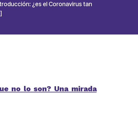
troducción: ¿es el Coronavirus tan
]
que no lo son? Una mirada