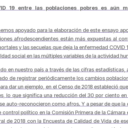
ID 19 entre las poblaciones pobres es aún 
hemos apoyado para la elaboración de este ensayo apor
ciones afrodescendientes están más expuestas al con
ortales y las secuelas que deja la enfermedad COVID 
ldad social en las múltiples variables de la actividad h
o en nuestro país a través de las cifras estadísticas, 
ado de registrar periódicamente los cambios poblacio
ara dar un ejemplo, en el Censo de 2018 estableció q
 lo que significa una reducción del 30 por ciento e
e auto-reconocieron como afros. Y a pesar de que la ci
e control político en la Comisión Primera de la Cámara 
ral de 2018 con la Encuesta de Calidad de Vida de es