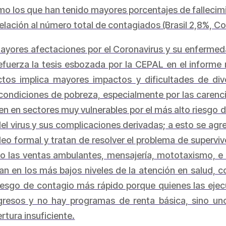
 los que han tenido mayores porcentajes de fallecimie
elación al número total de contagiados (Brasil 2,8%, C
 mayores afectaciones por el Coronavirus y su enferm
refuerza la tesis esbozada por la CEPAL en el inform
tos implica mayores impactos y dificultades de dive
condiciones de pobreza, especialmente por las carencia
ten en sectores muy vulnerables por el más alto riesgo
el virus y sus complicaciones derivadas; a esto se ag
o formal y tratan de resolver el problema de superviv
 las ventas ambulantes, mensajería, mototaxismo, e i
an en los más bajos niveles de la atención en salud,
riesgo de contagio más rápido porque quienes las eje
gresos y no hay programas de renta básica, sino uno
tura insuficiente.