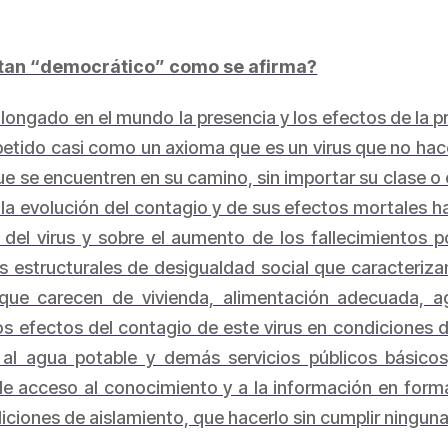
s tan “democrático” como se afirma?
longado en el mundo la presencia y los efectos de la
tido casi como un axioma que es un virus que no hace
e se encuentren en su camino, sin importar su clase o 
s la evolución del contagio y de sus efectos mortales 
 del virus y sobre el aumento de los fallecimientos
s estructurales de desigualdad social que caracteriza
que carecen de vivienda, alimentación adecuada, agu
os efectos del contagio de este virus en condiciones 
al agua potable y demás servicios públicos básico
 de acceso al conocimiento y a la información en form
iciones de aislamiento, que hacerlo sin cumplir ninguna