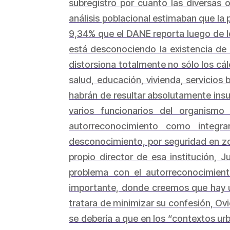
subregistro por cuanto las diversas
análisis poblacional estimaban que la p
9,34% que el DANE reporta luego de l
está desconociendo la existencia de
distorsiona totalmente no sólo los cá
salud, educación, vivienda, servicios b
habrán de resultar absolutamente insuf
varios funcionarios del organism
autorreconocimiento como integra
desconocimiento, por seguridad en zo
propio director de esa institución, 
problema con el autorreconocimient
importante, donde creemos que hay u
tratara de minimizar su confesión, Ov
se debería a que en los “contextos ur