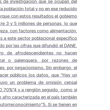
s de investigación que se ocupan del
 la población total y no en ese reducido
rque con estos resultados el gobierno
e 3 y 5 millones de personas, lo que
breza, con factores como alimentación,
das a este sector poblacional específico
do por las cifras que difundió el DANE,
ero de afrodescendientes no hacen
izal o palenquera, por razones de
es, por negacionismo. Sin embargo, el
hacer públicos los datos, que “Hay un
 tuvo un problema de omisión censal
0,70%”4 y a renglón seguido, como si
 afro caracterizada en el país también
autorreconocimiento”5. Si se tienen en