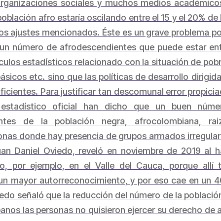
 organizaciones sociales y muchos medios académico
oblación afro estaría oscilando entre el 15 y el 20% de
os ajustes mencionados. Éste es un grave problema po
 un número de afrodescendientes que puede estar entr
lculos estadísticos relacionado con la situación de po
ásicos etc. sino que las políticas de desarrollo dirigi
icientes. Para justificar tan descomunal error propicia
o estadístico oficial han dicho que un buen núm
ntes de la población negra, afrocolombiana, ra
nas donde hay presencia de grupos armados irregular
Juan Daniel Oviedo, reveló en noviembre de 2019 al 
o, por ejemplo, en el Valle del Cauca, porque allí
n mayor autorreconocimiento, y por eso cae en un 4
iedo señaló que la reducción del número de la población
banos las personas no quisieron ejercer su derecho de 