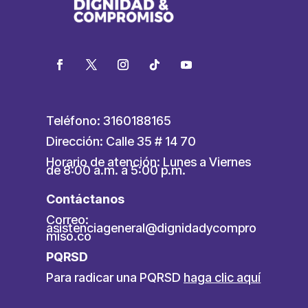
Teléfono: 3160188165
Dirección: Calle 35 # 14 70
Horario de atención: Lunes a Viernes
de 8:00 a.m. a 5:00 p.m.
Contáctanos
Correo:
asistenciageneral@dignidadycompro
miso.co
PQRSD
Para radicar una PQRSD
haga clic aquí