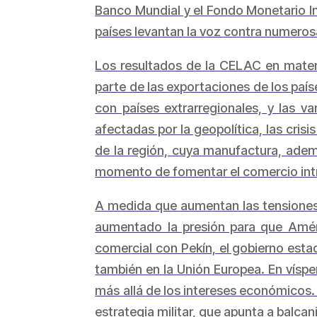
Banco Mundial y el Fondo Monetario I
países levantan la voz contra numeros
Los resultados de la CELAC en mater
parte de las exportaciones de los país
con países extrarregionales, y las v
afectadas por la geopolítica, las crisi
de la región, cuya manufactura, adem
momento de fomentar el comercio int
A medida que aumentan las tensiones g
aumentado la presión para que Amér
comercial con Pekín, el gobierno esta
también en la Unión Europea. En vísp
más allá de los intereses económicos. T
estrategia militar, que apunta a balcan