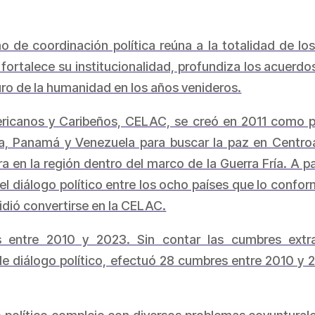
de coordinación política reúna a la totalidad de los
o fortalece su institucionalidad, profundiza los acuer
ro de la humanidad en los años venideros.
icanos y Caribeños, CELAC, se creó en 2011 como p
, Panamá y Venezuela para buscar la paz en Centroam
 en la región dentro del marco de la Guerra Fría. A p
er el diálogo político entre los ocho países que lo conf
dió convertirse en la CELAC.
ntre 2010 y 2023. Sin contar las cumbres extrao
 diálogo político, efectuó 28 cumbres entre 2010 y 2