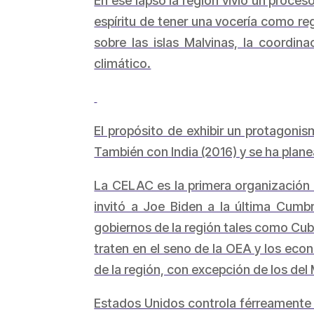
En ese lapso la región vivió un proce
espíritu de tener una vocería como re
sobre las islas Malvinas, la coordin
climático.
El propósito de exhibir un protagoni
También con India (2016) y se ha plan
La CELAC es la primera organización 
invitó a Joe Biden a la última Cumb
gobiernos de la región tales como Cub
traten en el seno de la OEA y los eco
de la región, con excepción de los del 
Estados Unidos controla férreamente 