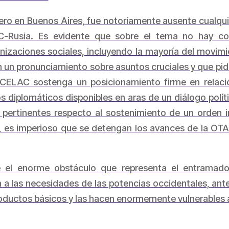
ero en Buenos Aires, fue notoriamente ausente cualquie
-Rusia. Es evidente que sobre el tema no hay con
zaciones sociales, incluyendo la mayoría del movimi
n un pronunciamiento sobre asuntos cruciales y que p
CELAC sostenga un posicionamiento firme en relación
s diplomáticos disponibles en aras de un diálogo políti
rtinentes respecto al sostenimiento de un orden int
, es imperioso que se detengan los avances de la OTA
 el enorme obstáculo que representa el entramado
a las necesidades de las potencias occidentales, ant
oductos básicos y las hacen enormemente vulnerables a