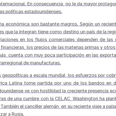
nternacional. En consecuencia, no le da mayor protag
as políticas estadounidenses.
ia económica son bastante magros. Según un reciente
es que la integran tiene como destino un país de la re
ariaciones en los flujos comerciales dependen de las
s financieras, los precios de las materias primas y otr
ás, cuenta con muy poca participación en las export
rarregional de manufacturas.
eopolíticas a escala mundial, los esfuerzos por cobr
ica Latina tome partida por uno de los bandos en 
dounidense ve con hostilidad la creciente presencia 
eras de una cumbre con la CELAC, Washington ha plant
ambién el canciller alemán, en su reciente viaje a país
izar a Rusia.