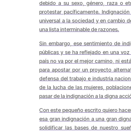
debido a su sexo, género, raza o etn
protestar pacíficamente. Indignaci
universal a la sociedad y en cambio d
una lista interminable de razones.
Sin embargo, ese sentimiento de indi
públicas y se ha reflejado en una vo
país no va por el mejor camino, ni es
para apostar por un proyecto alterna
defensa del trabajo e industria nacio
de la lucha de las mujeres, poblacio
pasar de la indignación a la digna acci
Con este pequeño escrito quiero hacer
esa gran indignación a una gran digna
solidificar las bases de nuestro sueñ