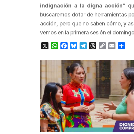
indignación a la digna acción”
que
buscaremos dotar de herramientas polít
acción, pero que no saben cómo, y as
vemos en la primera sesión el domingo
X
WhatsApp
Facebook
Bluesky
Telegram
Threads
Copy
Email
Com
Link