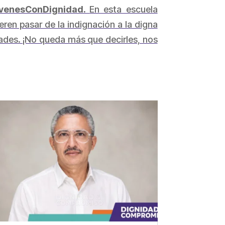
venesConDignidad.
En esta escuela
eren pasar de la indignación a la digna
ades. ¡No queda más que decirles, nos