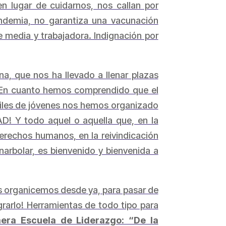
en lugar de cuidarnos, nos callan por
ndemia, no garantiza una vacunación
e media y trabajadora. Indignación por
a, que nos ha llevado a llenar plazas
a. En cuanto hemos comprendido que el
 miles de jóvenes nos hemos organizado
AD! Y todo aquel o aquella que, en la
derechos humanos, en la reivindicación
arbolar, es bienvenido y bienvenida a
os organicemos desde ya, para pasar de
grarlo! Herramientas de todo tipo para
mera Escuela de Liderazgo: “De la