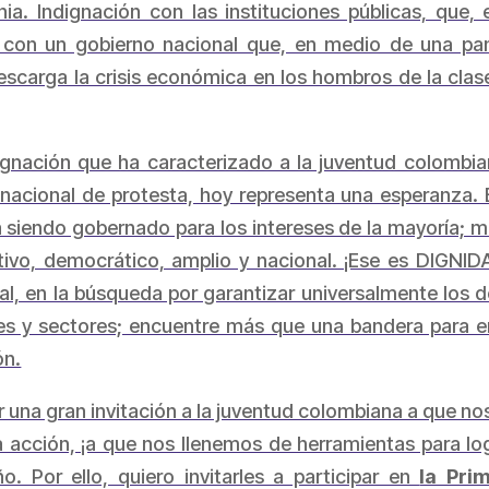
ia. Indignación con las instituciones públicas, que, 
ón con un gobierno nacional que, en medio de una pa
escarga la crisis económica en los hombros de la clas
gnación que ha caracterizado a la juventud colombian
z nacional de protesta, hoy representa una esperanz
tá siendo gobernado para los intereses de la mayoría;
tivo, democrático, amplio y nacional. ¡Ese es DIGNID
nal, en la búsqueda por garantizar universalmente los 
nes y sectores; encuentre más que una bandera para en
ón.
 una gran invitación a la juventud colombiana a que n
 acción, ¡a que nos llenemos de herramientas para lo
o. Por ello, quiero invitarles a participar en
la Pri