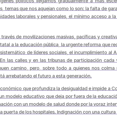
ígenes políticos llegamos gradualmente a más escena
, temas que nos aquejan como lo son: la falta de garant
idades laborales y pensionales, el mínimo acceso a la c
a través de movilizaciones masivas, pacíficas y creati
atal a la educación pública, la urgente reforma que req
o sistemático de líderes sociales, el incumplimiento al
 En las calles y en las tribunas de participación cad
buen camino, pero, sobre todo a quienes nos colma u
tá arrebatando el futuro a esta generación.
conómico que profundiza la desigualdad e impide a C
un modelo educativo que deja por fuera de la educación 
ación con un modelo de salud donde por la voraz inter
a puerta de los hospitales. Indignación con una cultura