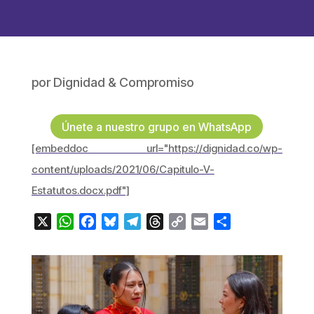
por
Dignidad & Compromiso
Únete a nuestro grupo en WhatsApp
[embeddoc url="https://dignidad.co/wp-
content/uploads/2021/06/Capitulo-V-
Estatutos.docx.pdf"]
X
WhatsApp
Facebook
Bluesky
Telegram
Threads
Copy
Email
Compartir
Link