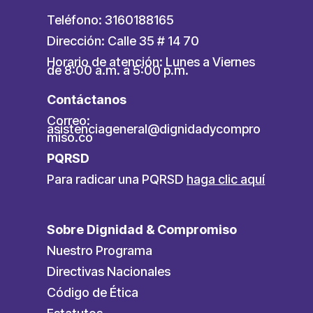
Teléfono: 3160188165
Dirección: Calle 35 # 14 70
Horario de atención: Lunes a Viernes
de 8:00 a.m. a 5:00 p.m.
Contáctanos
Correo:
asistenciageneral@dignidadycompro
miso.co
PQRSD
Para radicar una PQRSD
haga clic aquí
Sobre Dignidad & Compromiso
Nuestro Programa
Directivas Nacionales
Código de Ética