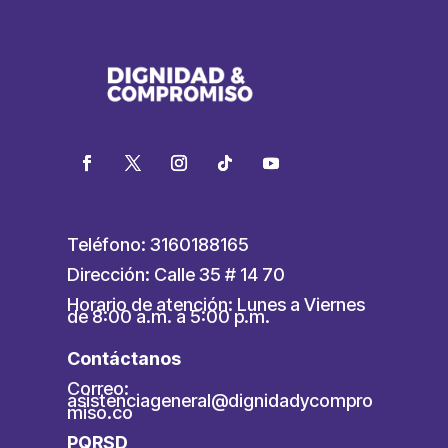
Teléfono: 3160188165
Dirección: Calle 35 # 14 70
Horario de atención: Lunes a Viernes
de 8:00 a.m. a 5:00 p.m.
Contáctanos
Correo:
asistenciageneral@dignidadycompro
miso.co
PQRSD