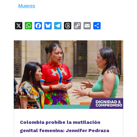
Mujeres
X
WhatsApp
Facebook
Bluesky
Telegram
Threads
Copy
Email
Compartir
Link
Colombia prohíbe la mutilación
genital femenina: Jennifer Pedraza