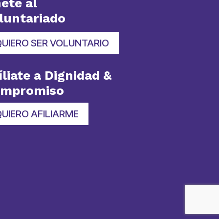
ete al
luntariado
QUIERO SER VOLUNTARIO
íliate a Dignidad &
ompromiso
UIERO AFILIARME