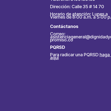
Dirección: Calle 35 # 14 70
Horario de atención: Lunes a
Viernes de 8:00 a.m. a 5:00 p
Contáctanos
Correo:
asistenciageneral@dignidad
promiso.co
PQRSD
Para radicar una PQRSD
haga 
aquí