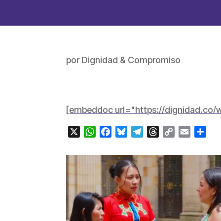
por
Dignidad & Compromiso
[embeddoc url="https://dignidad.c
X
WhatsApp
Facebook
Bluesky
Telegram
Threads
Copy
Email
Com
Link