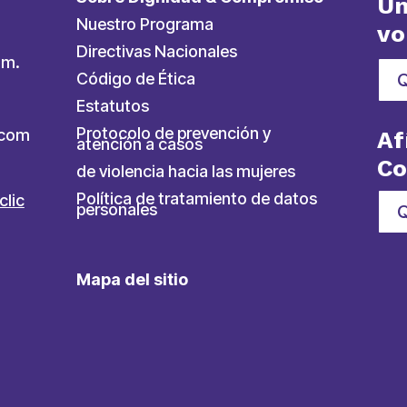
Ún
Nuestro Programa
vo
Directivas Nacionales
.m.
Código de Ética
Estatutos
Protocolo de prevención y
ycom
Af
atención a casos
C
de violencia hacia las mujeres
Política de tratamiento de datos
clic
personales
Q
Mapa del sitio