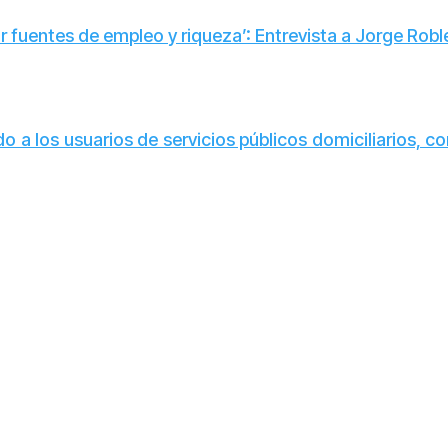
r fuentes de empleo y riqueza’: Entrevista a Jorge Rob
o a los usuarios de servicios públicos domiciliarios, c