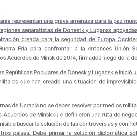
s
ania representan una grave amenaza para la paz mundi
 regiones separatistas de Donestk y Lugansk apoyadas
nización creada para la seguridad de Europa Occiden
uerra Fría para confrontar a la entonces Unión So
s Acuerdos de Minsk de 2014, firmados luego de la des
s Repúblicas Populares de Donesk y Lugansk e inició un
militares que han creado una situación de imprevisib
rnas de Ucrania no se deben resolver por medios milita
s Acuerdos de Minsk que definieron una ruta de negoc
misible buscar la solución de las controversias y confli
otros países. Debe primar la solución diplomática s