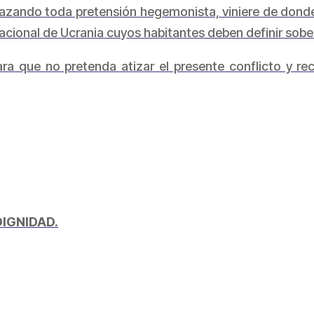
azando toda pretensión hegemonista, viniere de donde
 nacional de Ucrania cuyos habitantes deben definir sob
 que no pretenda atizar el presente conflicto y rec
 DIGNIDAD.