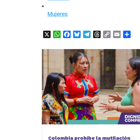
Mujeres
X
WhatsApp
Facebook
Bluesky
Telegram
Threads
Copy
Email
Com
Link
Colombia prohíbe la mutilación