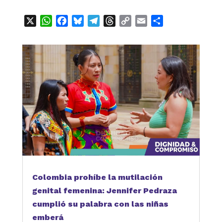
X
WhatsApp
Facebook
Bluesky
Telegram
Threads
Copy
Email
Compartir
Link
Colombia prohíbe la mutilación
genital femenina: Jennifer Pedraza
cumplió su palabra con las niñas
emberá