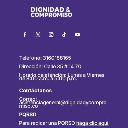
Teléfono: 3160188165
Dirección: Calle 35 # 14 70
Horario de atención: Lunes a Viernes
de 8:00 a.m. a 5:00 p.m.
Contáctanos
Correo:
asistenciageneral@dignidadycompro
miso.co
PQRSD
Para radicar una PQRSD
haga clic aquí