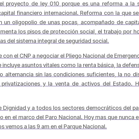
el proyecto de ley 010 porque es una reforma a la s
capital financiero internacional. Reforma con la que s
n un oligopolio de unas pocas, acompañado de capital
enta los pisos de protección social, el trabajo por h
ías del sistema integral de seguridad social.
e con el CNP a negociar el Pliego Nacional de Emergenc
 incluye asuntos vitales como la renta básica, la defen
no alternancia sin las condiciones suficientes, la no d
 privatizaciones y la venta de activos del Estado. 
e Dignidad y a todos los sectores democráticos del país 
o en el marco del Paro Nacional. Hoy mas que nunca es 
os vemos a las 9 am en el Parque Nacional.