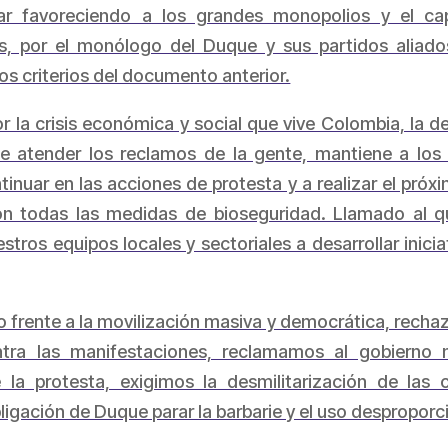
ar favoreciendo a los grandes monopolios y el capi
es, por el monólogo del Duque y sus partidos aliados
s criterios del documento anterior.
 la crisis económica y social que vive Colombia, la de
de atender los reclamos de la gente, mantiene a los 
nuar en las acciones de protesta y a realizar el pró
, con todas las medidas de bioseguridad. Llamado a
tros equipos locales y sectoriales a desarrollar inicia
frente a la movilización masiva y democrática, rechaz
contra las manifestaciones, reclamamos al gobierno 
e la protesta, exigimos la desmilitarización de las
igación de Duque parar la barbarie y el uso desproporc