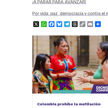
¡A PARAR PARA AVANZAR!
Por vida, paz, democracia y contra e
X
WhatsApp
Facebook
Bluesky
Telegram
Threads
Copy
Email
Com
Link
Colombia prohíbe la mutilación