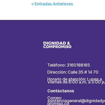
« Entradas Anteriores
Teléfono: 3160188165
Dirección: Calle 35 # 14 70
Horario de atención: Lunes a
Viernes de 8:00 a.m. a 5:00 p
Contáctanos
Correo:
asistenciageneral@dignidad
promiso.co