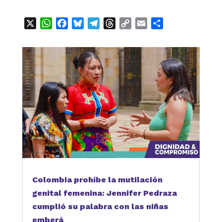
X
WhatsApp
Facebook
Bluesky
Telegram
Threads
Copy
Email
Compartir
Link
Colombia prohíbe la mutilación
genital femenina: Jennifer Pedraza
cumplió su palabra con las niñas
emberá