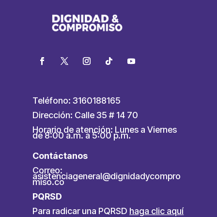
Teléfono: 3160188165
Dirección: Calle 35 # 14 70
Horario de atención: Lunes a Viernes
de 8:00 a.m. a 5:00 p.m.
Contáctanos
Correo:
asistenciageneral@dignidadycompro
miso.co
PQRSD
Para radicar una PQRSD
haga clic aquí