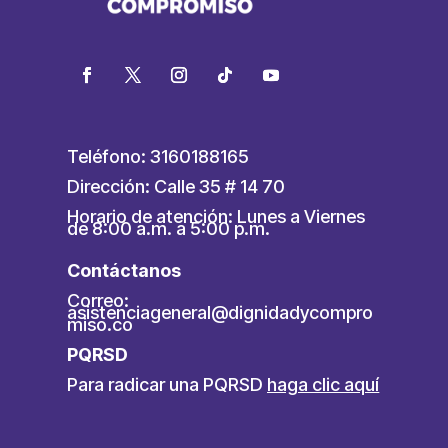
Teléfono: 3160188165
Dirección: Calle 35 # 14 70
Horario de atención: Lunes a Viernes
de 8:00 a.m. a 5:00 p.m.
Contáctanos
Correo:
asistenciageneral@dignidadycompro
miso.co
PQRSD
Para radicar una PQRSD
haga clic aquí