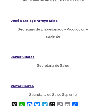
Secretaria de Arte y Cultura – suplente
José Santiago Arroyo Mina
Secretario de Empresariado y Producción –
suplente
Javier Criales
Secretaría de Salud
Victor Correa
Secretaría de Salud Suplente
X
WhatsApp
Facebook
Bluesky
Telegram
Threads
Copy
Email
Compartir