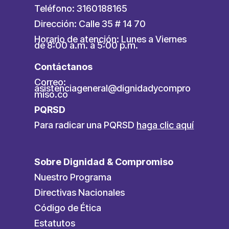
Teléfono: 3160188165
Dirección: Calle 35 # 14 70
Horario de atención: Lunes a Viernes
de 8:00 a.m. a 5:00 p.m.
Contáctanos
Correo:
asistenciageneral@dignidadycompro
miso.co
PQRSD
Para radicar una PQRSD
haga clic aquí
Sobre Dignidad & Compromiso
Nuestro Programa
Directivas Nacionales
Código de Ética
Estatutos