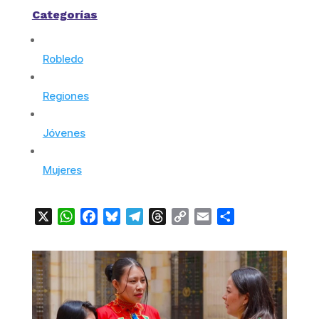
Categorías
Robledo
Regiones
Jóvenes
Mujeres
X
WhatsApp
Facebook
Bluesky
Telegram
Threads
Copy
Email
Compartir
Link