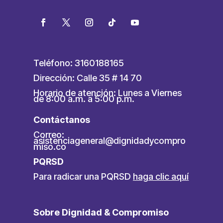
Teléfono: 3160188165
Dirección: Calle 35 # 14 70
Horario de atención: Lunes a Viernes
de 8:00 a.m. a 5:00 p.m.
Contáctanos
Correo:
asistenciageneral@dignidadycompro
miso.co
PQRSD
Para radicar una PQRSD
haga clic aquí
Sobre Dignidad & Compromiso