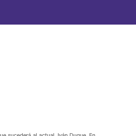
ue sucederá al actual, Iván Duque. En