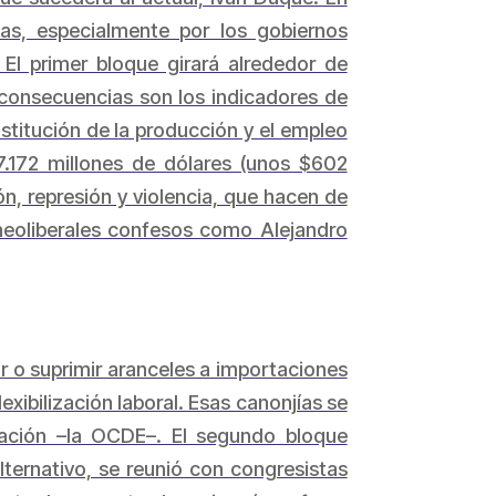
as, especialmente por los gobiernos
El primer bloque girará alrededor de
s consecuencias son los indicadores de
stitución de la producción y el empleo
.172 millones de dólares (unos $602
ión, represión y violencia, que hacen de
a neoliberales confesos como Alejandro
ar o suprimir aranceles a importaciones
lexibilización laboral. Esas canonjías se
ración –la OCDE–. El segundo bloque
lternativo, se reunió con congresistas