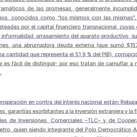
ramáticos de las promesas, generalmente incumplid
 años, conocidos como “los mismos con las mismas”. 
ateadas por el capital financiero transnacional, cuya
informalidad, arrasamiento del aparato productivo, su
iones, una abrumadora deuda externa (que sumó $157
una cantidad que representa el 51,9 % del PIB), corrupc
e es fácil de distinguir; por eso tratan de camuflar 
.
onspiración en contra del interés nacional están: Rebaj
, garantías exorbitantes a la inversión extranjera y la f
ales de Inversiones, Comerciales –TLC– y de Coope
etro, quien siendo integrante del Polo Democrático A