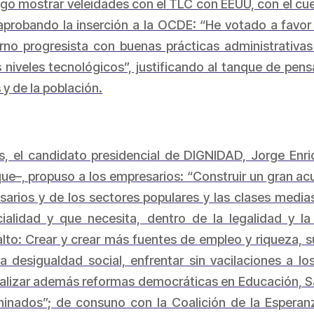
o mostrar veleidades con el TLC con EEUU, con el cuen
aprobando la inserción a la OCDE: “He votado a favo
o progresista con buenas prácticas administrativas 
s niveles tecnológicos”, justificando al tanque de pens
y de la población.
s, el candidato presidencial de DIGNIDAD, Jorge Enri
que–, propuso a los empresarios: “Construir un gran ac
sarios y de los sectores populares y las clases medi
ialidad y que necesita, dentro de la legalidad y 
lto: Crear y crear más fuentes de empleo y riqueza, s
la desigualdad social, enfrentar sin vacilaciones a l
ealizar además reformas democráticas en Educación, Sa
inados”; de consuno con la Coalición de la Esperanz