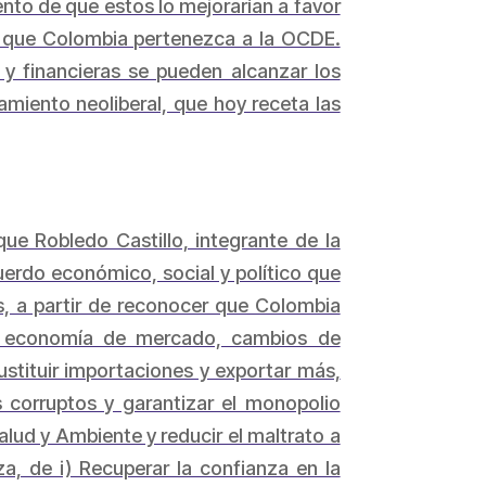
to de que estos lo mejorarían a favor
r que Colombia pertenezca a la OCDE.
y financieras se pueden alcanzar los
amiento neoliberal, que hoy receta las
que Robledo Castillo, integrante de la
uerdo económico, social y político que
as, a partir de reconocer que Colombia
la economía de mercado, cambios de
ustituir importaciones y exportar más,
os corruptos y garantizar el monopolio
lud y Ambiente y reducir el maltrato a
a, de i) Recuperar la confianza en la