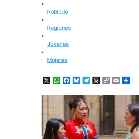
Robledo
Regiones
Jóvenes
Mujeres
X
WhatsApp
Facebook
Bluesky
Telegram
Threads
Copy
Email
Com
Link