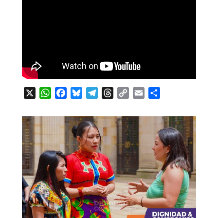
X
WhatsApp
Facebook
Bluesky
Telegram
Threads
Copy
Email
Compartir
Link