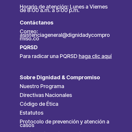
Horario de atención: Lunes a Viernes
de 8:00 a.m. a 5:00 p.m.
Contáctanos
Correo:
asistenciageneral@dignidadycompro
miso.co
PQRSD
Para radicar una PQRSD
haga clic aquí
Sobre Dignidad & Compromiso
Nuestro Programa
Directivas Nacionales
Código de Ética
Estatutos
Protocolo de prevención y atención a
casos