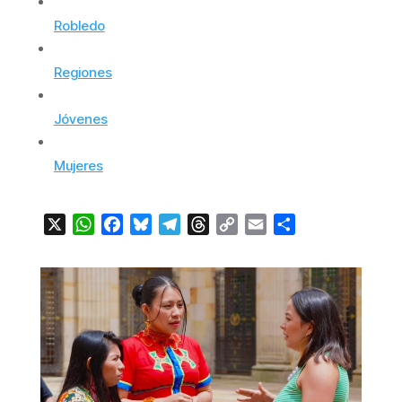
Robledo
Regiones
Jóvenes
Mujeres
X
WhatsApp
Facebook
Bluesky
Telegram
Threads
Copy
Email
Compartir
Link