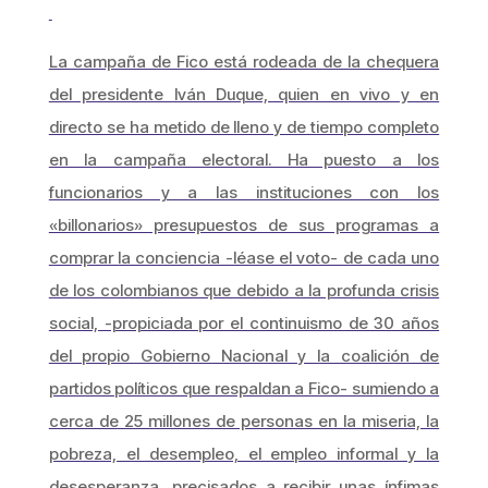
La campaña de Fico está rodeada de la chequera
del presidente Iván Duque, quien en vivo y en
directo se ha metido de lleno y de tiempo completo
en la campaña electoral. Ha puesto a los
funcionarios y a las instituciones con los
«billonarios» presupuestos de sus programas a
comprar la conciencia -léase el voto- de cada uno
de los colombianos que debido a la profunda crisis
social, -propiciada por el continuismo de 30 años
del propio Gobierno Nacional y la coalición de
partidos políticos que respaldan a Fico- sumiendo a
cerca de 25 millones de personas en la miseria, la
pobreza, el desempleo, el empleo informal y la
desesperanza, precisados a recibir unas ínfimas