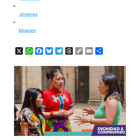
Jóvenes
Mujeres
X
WhatsApp
Facebook
Bluesky
Telegram
Threads
Copy
Email
Compartir
Link