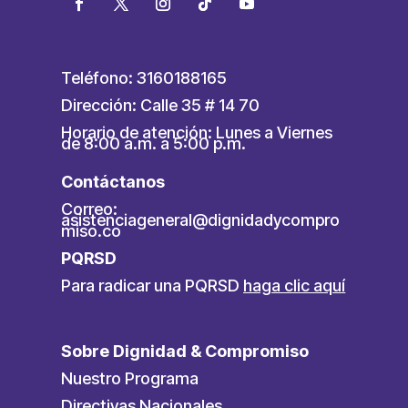
Teléfono: 3160188165
Dirección: Calle 35 # 14 70
Horario de atención: Lunes a Viernes
de 8:00 a.m. a 5:00 p.m.
Contáctanos
Correo:
asistenciageneral@dignidadycompro
miso.co
PQRSD
Para radicar una PQRSD
haga clic aquí
Sobre Dignidad & Compromiso
Nuestro Programa
Directivas Nacionales