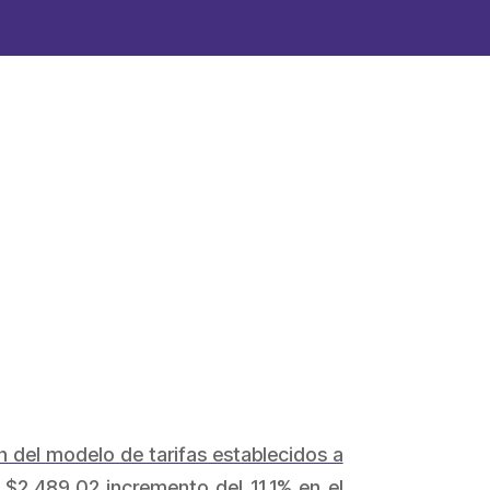
 del modelo de tarifas establecidos a
 $2.489,02 incremento del 11,1% en el