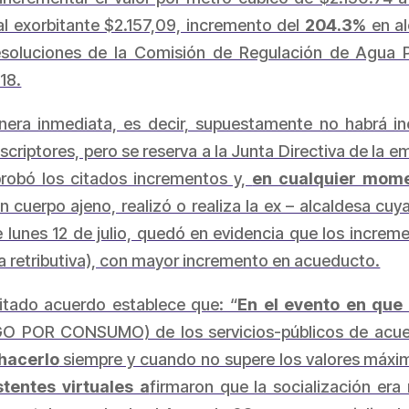
l exorbitante $2.157,09, incremento del
204.3%
en al
resoluciones de la Comisión de Regulación de Agua
18.
nera inmediata, es decir, supuestamente no habrá inc
criptores, pero se reserva a la Junta Directiva de la e
probó los citados incrementos y,
en cualquier mom
 cuerpo ajeno, realizó o realiza la ex – alcaldesa cuy
te lunes 12 de julio, quedó en evidencia que los incre
sa retributiva), con mayor incremento en acueducto.
citado acuerdo establece que: “
En el evento en que 
 POR CONSUMO) de los servicios-públicos de acued
 hacerlo
siempre y cuando no supere los valores máximo
stentes virtuales a
firmaron que la socialización era