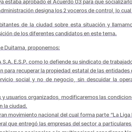
ya estaba aprobado el Acuerdo 03 para que socializarlo, 
administración designa los 2 voceros de control, lo cua
itantes de la ciudad sobre esta situación y llamamo
osición de los diferentes candidatos en este tema.
 de Duitama, proponemos:
.A. E.S.P. como lo defiende su sindicato de trabajad
n para recuperar la propiedad estatal de las entidades q
vicio social y no de negocio, sin descuidar la opera
es y usuarios organizados, modificaremos las condicion
n la ciudad.
an movimiento nacional del cual forma parte “La Liga 
al que entregó las empresas del sector a particulares