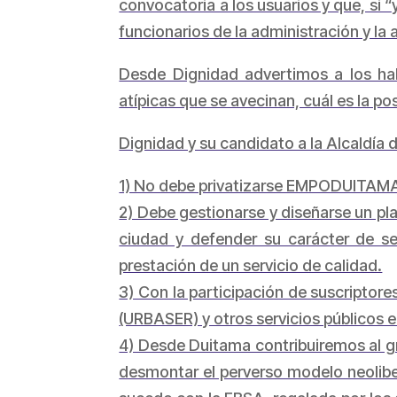
convocatoria a los usuarios y que, si “
funcionarios de la administración y la 
Desde Dignidad advertimos a los hab
atípicas que se avecinan, cuál es la p
Dignidad y su candidato a la Alcaldía
1) No debe privatizarse EMPODUITAMA S
2) Debe gestionarse y diseñarse un pla
ciudad y defender su carácter de ser
prestación de un servicio de calidad.
3) Con la participación de suscriptor
(URBASER) y otros servicios públicos e
4) Desde Duitama contribuiremos al gr
desmontar el perverso modelo neoliber