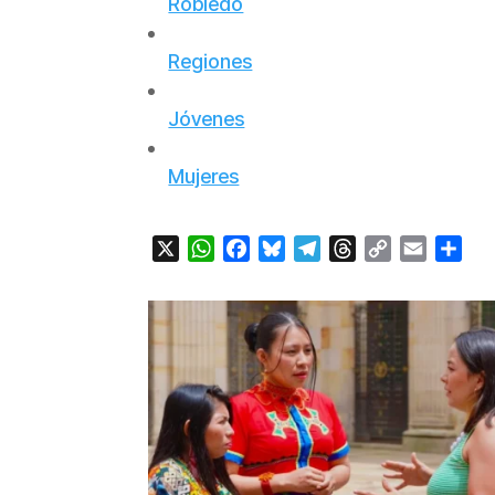
Robledo
Regiones
Jóvenes
Mujeres
X
WhatsApp
Facebook
Bluesky
Telegram
Threads
Copy
Email
Com
Link