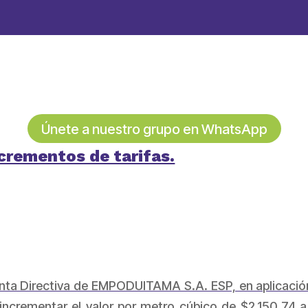
Únete a nuestro grupo en WhatsApp
rementos de tarifas.
ta Directiva de EMPODUITAMA S.A. ESP, en aplicación
 incrementar el valor por metro cúbico de $2.150.74 a