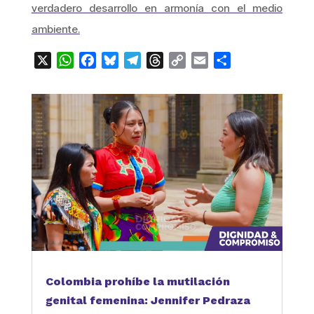
verdadero desarrollo en armonía con el medio
ambiente.
X
WhatsApp
Facebook
Bluesky
Telegram
Threads
Copy
Email
Compartir
Link
Colombia prohíbe la mutilación
genital femenina: Jennifer Pedraza