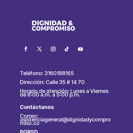
Teléfono: 3160188165
Dirección: Calle 35 # 14 70
Horario de atención: Lunes a Viernes
de 8:00 a.m. a 5:00 p.m.
Contáctanos
Correo:
asistenciageneral@dignidadycompro
miso.co
PQRSD