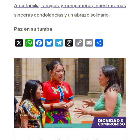
A su familia, amigos y compañeros, nuestras más
sinceras condolencias y un abrazo solidario.
Paz en su tumba
X
WhatsApp
Facebook
Bluesky
Telegram
Threads
Copy
Email
Compartir
Link