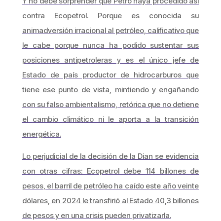
Y no debe sorprender que Petro haya procedido así
contra Ecopetrol. Porque es conocida su
animadversión irracional al petróleo, calificativo que
le cabe porque nunca ha podido sustentar sus
posiciones antipetroleras y es el único jefe de
Estado de país productor de hidrocarburos que
tiene ese punto de vista, mintiendo y engañando
con su falso ambientalismo, retórica que no detiene
el cambio climático ni le aporta a la transición
energética.
Lo perjudicial de la decisión de la Dian se evidencia
con otras cifras: Ecopetrol debe 114 billones de
pesos, el barril de petróleo ha caído este año veinte
dólares, en 2024 le transfirió al Estado 40,3 billones
de pesos y en una crisis pueden privatizarla.