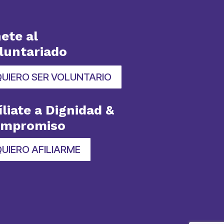
ete al
luntariado
QUIERO SER VOLUNTARIO
íliate a Dignidad &
ompromiso
UIERO AFILIARME