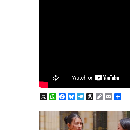
X
WhatsApp
Facebook
Bluesky
Telegram
Threads
Copy
Email
Com
Link