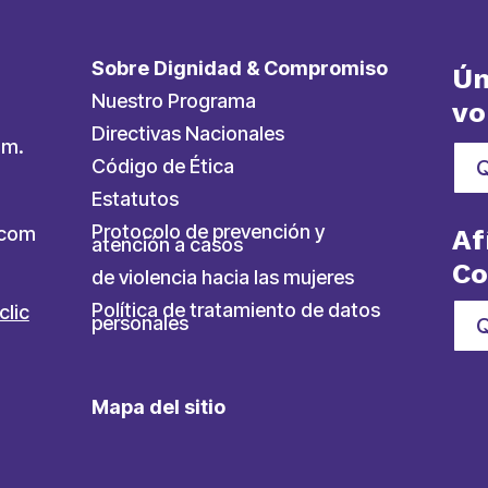
Sobre Dignidad & Compromiso
Ún
Nuestro Programa
vo
Directivas Nacionales
.m.
Código de Ética
Estatutos
Protocolo de prevención y
ycom
Af
atención a casos
C
de violencia hacia las mujeres
Política de tratamiento de datos
clic
personales
Q
Mapa del sitio