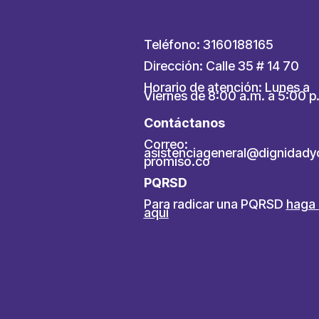
Teléfono: 3160188165
Dirección: Calle 35 # 14 70
Horario de atención: Lunes a
Viernes de 8:00 a.m. a 5:00 p
Contáctanos
Correo:
asistenciageneral@dignidad
promiso.co
PQRSD
Para radicar una PQRSD
haga 
aquí