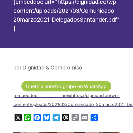
[embeddoc url="https://dignidad.co/wp-
content/uploads/2021/03/Comunicado_
20marzo2021_DelegadosSantander.pdf"
]
por
Dignidad & Compromiso
Únete a nuestro grupo en WhatsApp
[embeddoc url=»https://dignidad.co/wp-
content/uploads/2021/03/Comunicado_20marzo2021_Del
X
WhatsApp
Facebook
Bluesky
Telegram
Threads
Copy
Email
Compartir
Link