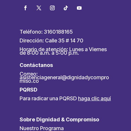
Teléfono: 3160188165
Dirección: Calle 35 # 14 70
Horario de atención: Lunes a Viernes
de 8:00 a.m. a 5:00 p.m.
Contáctanos
Correo:
asistenciageneral@dignidadycompro
miso.co
PQRSD
Para radicar una PQRSD
haga clic aquí
Sobre Dignidad & Compromiso
Nuestro Programa