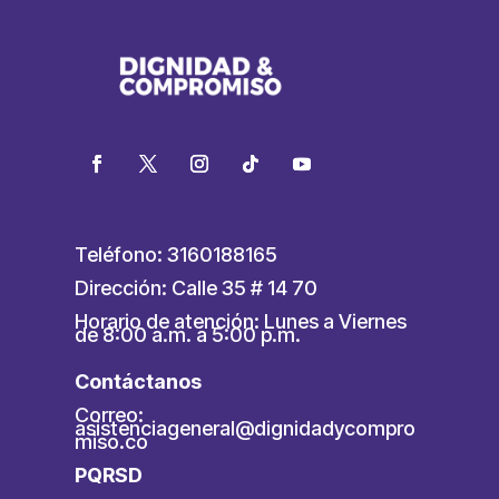
Teléfono: 3160188165
Dirección: Calle 35 # 14 70
Horario de atención: Lunes a Viernes
de 8:00 a.m. a 5:00 p.m.
Contáctanos
Correo:
asistenciageneral@dignidadycompro
miso.co
PQRSD