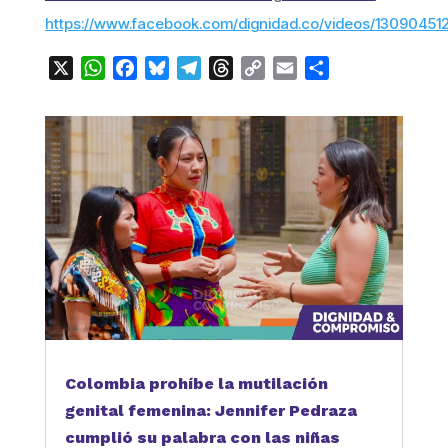
https://www.facebook.com/dignidad.co/videos/1309045
X
WhatsApp
Facebook
Bluesky
Telegram
Threads
Copy
Email
Compartir
Link
Colombia prohíbe la mutilación
genital femenina: Jennifer Pedraza
cumplió su palabra con las niñas