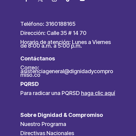
Teléfono: 3160188165
Dirección: Calle 35 # 14 70
Horario de atención: Lunes a Viernes
de 8:00 a.m. a 5:00 p.m.
Contáctanos
Correo:
asistenciageneral@dignidadycompro
miso.co
PQRSD
Para radicar una PQRSD
haga clic aquí
Sobre Dignidad & Compromiso
Nuestro Programa
Directivas Nacionales