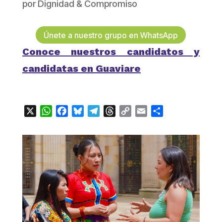
por
Dignidad & Compromiso
Únete a nuestro grupo en WhatsApp
Conoce nuestros candidatos y
candidatas en Guaviare
X
WhatsApp
Facebook
Bluesky
Telegram
Threads
Copy
Email
Compartir
Link