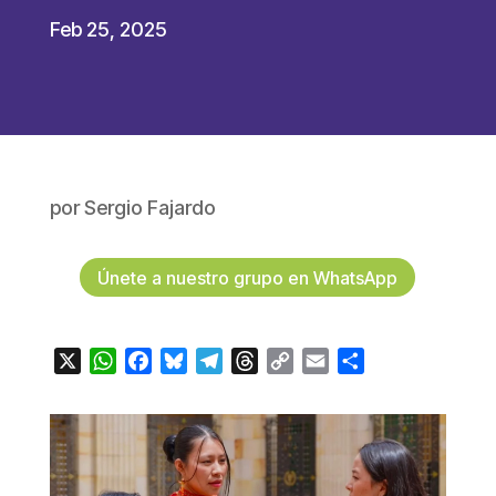
Feb 25, 2025
por
Sergio Fajardo
Únete a nuestro grupo en WhatsApp
X
WhatsApp
Facebook
Bluesky
Telegram
Threads
Copy
Email
Compartir
Link