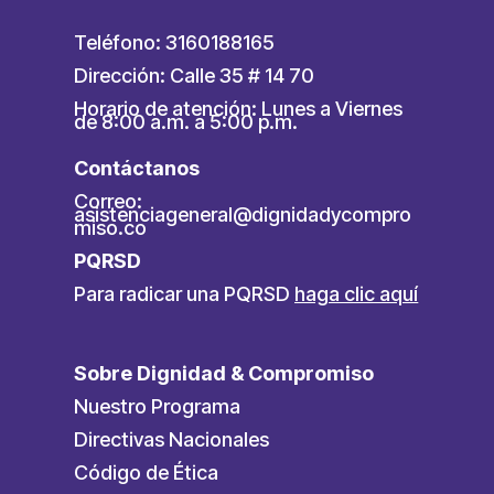
Teléfono: 3160188165
Dirección: Calle 35 # 14 70
Horario de atención: Lunes a Viernes
de 8:00 a.m. a 5:00 p.m.
Contáctanos
Correo:
asistenciageneral@dignidadycompro
miso.co
PQRSD
Para radicar una PQRSD
haga clic aquí
Sobre Dignidad & Compromiso
Nuestro Programa
Directivas Nacionales
Código de Ética