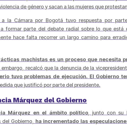
olencia de género y sacan a las mujeres que protestan
te a la Cámara por Bogotá tuvo respuesta por par
a formar parte del debate radial sobre lo que está oc
ente hace falta recorrer un largo camino para errad
rácticas machistas es un proceso que necesita p
in embargo, recalcó que la denuncia de la vicepresiden
terio tuvo problemas de ejecución.
El Gobierno t
edida que justificó por parte del presidente.
ncia Márquez del Gobierno
ia Márquez en el ámbito político
, junto con su 
s del Gobierno,
ha incrementado las especulaciones