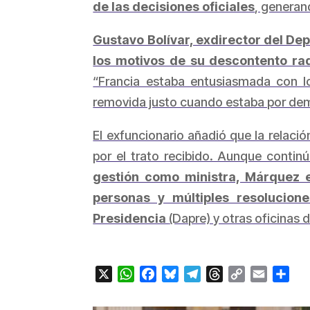
de las decisiones oficiales
, generan
Gustavo Bolívar, exdirector del De
los motivos de su descontento rad
“Francia estaba entusiasmada con lo
removida justo cuando estaba por demo
El exfuncionario añadió que la relaci
por el trato recibido. Aunque continú
gestión como ministra, Márquez e
personas y múltiples resolucion
Presidencia
(Dapre) y otras oficinas 
X
WhatsApp
Facebook
Bluesky
Telegram
Threads
Copy
Email
Com
Link