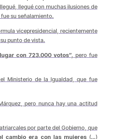
legué, llegué con muchas ilusiones de
 fue su señalamiento.
órmula vicepresidencial, recientemente
 su punto de vista.
 lugar con 723.000 votos”,
pero fue
l Ministerio de la Igualdad, que fue
a Márquez, pero nunca hay una actitud
triarcales por parte del Gobierno, que
el cambio era con las mujeres
(...)