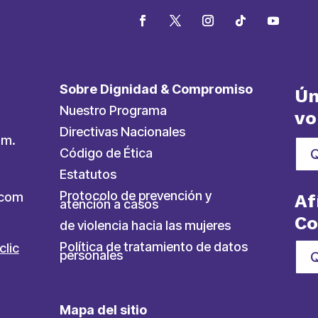
Sobre Dignidad & Compromiso
Ún
Nuestro Programa
vo
Directivas Nacionales
.m.
Código de Ética
Estatutos
Protocolo de prevención y
ycom
Af
atención a casos
C
de violencia hacia las mujeres
Política de tratamiento de datos
clic
personales
Q
Mapa del sitio