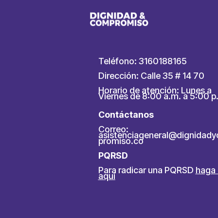
Teléfono: 3160188165
Dirección: Calle 35 # 14 70
Horario de atención: Lunes a
Viernes de 8:00 a.m. a 5:00 p
Contáctanos
Correo:
asistenciageneral@dignidad
promiso.co
PQRSD
Para radicar una PQRSD
haga 
aquí