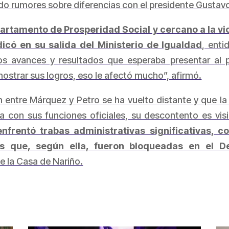
do rumores sobre diferencias con el presidente Gustavo
partamento de Prosperidad Social y cercano a la v
icó en su salida del Ministerio de Igualdad
, enti
s avances y resultados que esperaba presentar al pa
strar sus logros, eso le afectó mucho”, afirmó.
ón entre Márquez y Petro se ha vuelto distante y que l
a con sus funciones oficiales, su descontento es vis
nfrentó trabas administrativas significativas, 
es que, según ella, fueron bloqueadas en el D
de la Casa de Nariño.
partir