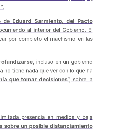
”.
te de
Eduard Sarmiento, del Pacto
urriendo al interior del Gobierno. El
icar por completo el machismo en las
rofundizarse,
incluso en un gobierno
ta no tiene nada que ver con lo que ha
enía que tomar decisiones
”, sobre la
limitada presencia en medios y baja
 sobre un posible distanciamiento