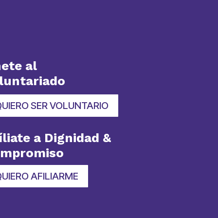
ete al
luntariado
QUIERO SER VOLUNTARIO
íliate a Dignidad &
ompromiso
UIERO AFILIARME