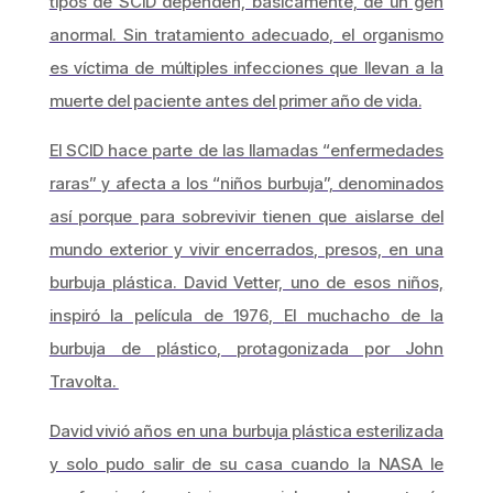
tipos de SCID dependen, básicamente, de un gen
anormal. Sin tratamiento adecuado, el organismo
es víctima de múltiples infecciones que llevan a la
muerte del paciente antes del primer año de vida.
El SCID hace parte de las llamadas “enfermedades
raras” y afecta a los “niños burbuja”, denominados
así porque para sobrevivir tienen que aislarse del
mundo exterior y vivir encerrados, presos, en una
burbuja plástica. David Vetter, uno de esos niños,
inspiró la película de 1976,
El muchacho de la
burbuja de plástico
,
protagonizada por John
Travolta.
David vivió años en una burbuja plástica esterilizada
y solo pudo salir de su casa cuando la NASA le