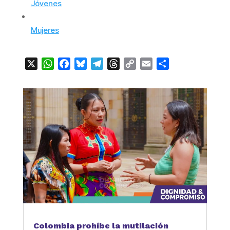
Jóvenes
Mujeres
X
WhatsApp
Facebook
Bluesky
Telegram
Threads
Copy
Email
Compartir
Link
Colombia prohíbe la mutilación