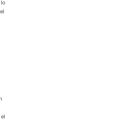
 lo
el
n
 el