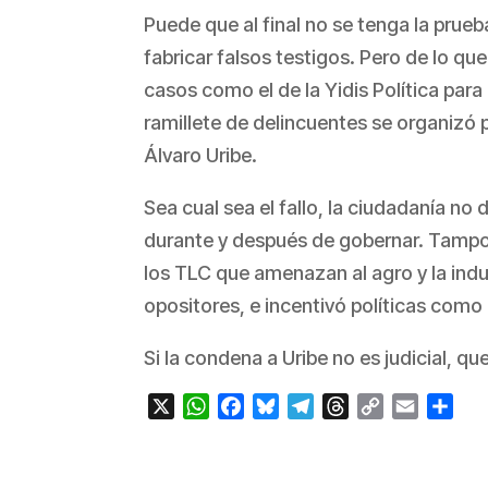
Puede que al final no se tenga la prue
fabricar falsos testigos. Pero de lo qu
casos como el de la Yidis Política par
ramillete de delincuentes se organizó 
Álvaro Uribe.
Sea cual sea el fallo, la ciudadanía no
durante y después de gobernar. Tampo
los TLC que amenazan al agro y la indus
opositores, e incentivó políticas como 
Si la condena a Uribe no es judicial, qu
X
WhatsApp
Facebook
Bluesky
Telegram
Threads
Copy
Email
Com
Link