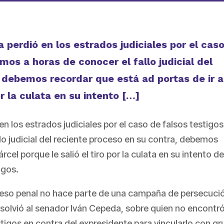
a perdió en los estrados judiciales por el cas
amos a horas de conocer el fallo judicial del
 debemos recordar que está ad portas de ir a
or la culata en su intento […]
en los estrados judiciales por el caso de falsos testigos.
lo judicial del reciente proceso en su contra, debemos
rcel porque le salió el tiro por la culata en su intento de
igos.
proceso penal no hace parte de una campaña de persecuci
absolvió al senador Iván Cepeda, sobre quien no encontr
igos en contra del expresidente para vincularlo con g