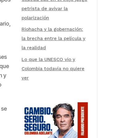
petrista de avivar la
polarización
ario,
Riohacha y la gobernación:
la brecha entre la película y
la realidad
ses
Lo que la UNESCO vio y
uque
Colombia todavía no quiere
n y
ver
o
 se