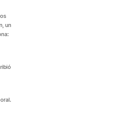
ros
n, un
ona:
ribió
oral.