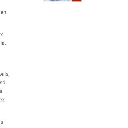
 en
ex
la.
país,
osó
s
uez
ás