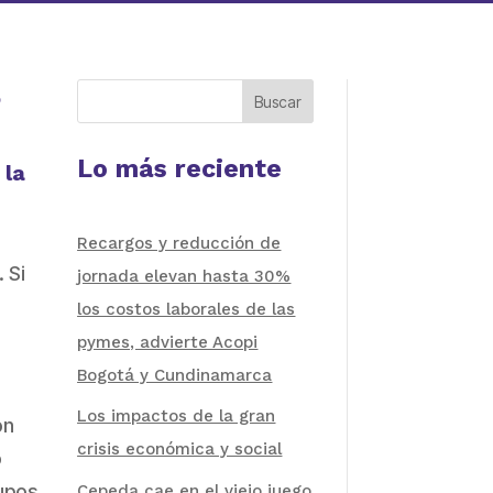
o
Buscar
Lo más reciente
 la
Recargos y reducción de
 Si
jornada elevan hasta 30%
los costos laborales de las
pymes, advierte Acopi
Bogotá y Cundinamarca
Los impactos de la gran
ón
crisis económica y social
ó
rupos
Cepeda cae en el viejo juego