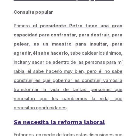
Consulta popular
Primero
el presidente Petro tiene una gran
capacidad para confrontar, para destruir, para
pelear, es un maestro para insultar, para
agredir, él sabe hacerlo
, sabe caldear los ánimos,
incitar y sacar de adentro de las personas para mí
rabia, él sabe hacerlo muy bien, pero él no sabe
construir, es que gobernar es construir, vamos a
transformar la vida de tantas personas que
necesitan que les cambiemos la vida, que
necesitan oportunidades,
Se necesita la reforma laboral
Entonces, en medio de todas estas discusiones que