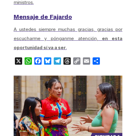
ministros.
Mensaje de Fajardo
A ustedes siempre muchas gracias, gracias por
escucharme y pónganme atención,
en esta
oportunidad sí va a ser
.
X
WhatsApp
Facebook
Bluesky
Telegram
Threads
Copy
Email
Compartir
Link