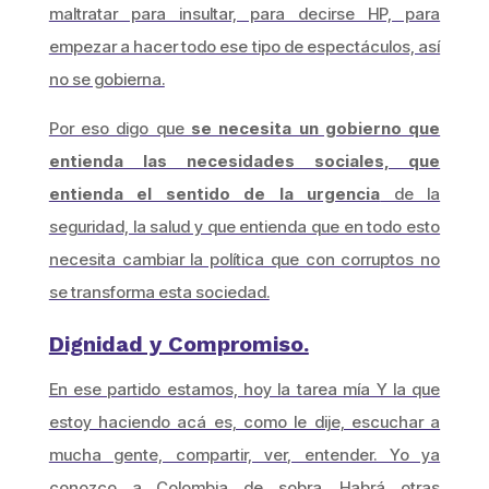
maltratar para insultar, para decirse HP, para
empezar a hacer todo ese tipo de espectáculos, así
no se gobierna.
Por eso digo que
se necesita un gobierno que
entienda las necesidades sociales, que
entienda el sentido de la urgencia
de la
seguridad, la salud y que entienda que en todo esto
necesita cambiar la política que con corruptos no
se transforma esta sociedad.
Dignidad y Compromiso.
En ese partido estamos, hoy la tarea mía Y la que
estoy haciendo acá es, como le dije, escuchar a
mucha gente, compartir, ver, entender. Yo ya
conozco a Colombia de sobra. Habrá otras