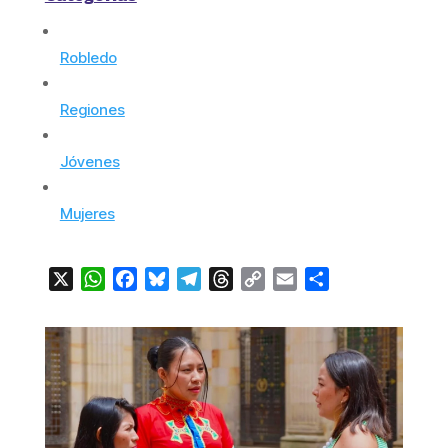
Robledo
Regiones
Jóvenes
Mujeres
X
WhatsApp
Facebook
Bluesky
Telegram
Threads
Copy
Email
Compartir
Link