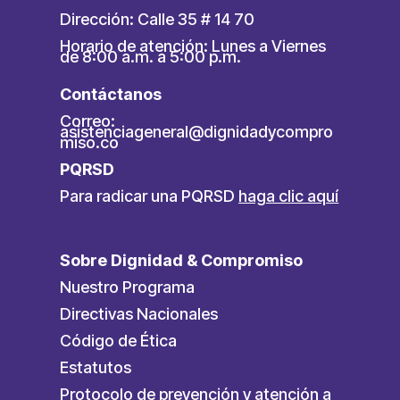
Dirección: Calle 35 # 14 70
Horario de atención: Lunes a Viernes
de 8:00 a.m. a 5:00 p.m.
Contáctanos
Correo:
asistenciageneral@dignidadycompro
miso.co
PQRSD
Para radicar una PQRSD
haga clic aquí
Sobre Dignidad & Compromiso
Nuestro Programa
Directivas Nacionales
Código de Ética
Estatutos
Protocolo de prevención y atención a