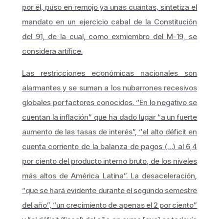
por él, puso en remojo ya unas cuantas, sintetiza el
mandato en un ejercicio cabal de la Constitución
del 91, de la cual, como exmiembro del M-19, se
considera artífice.
Las restricciones económicas nacionales son
alarmantes y se suman a los nubarrones recesivos
globales por factores conocidos. “En lo negativo se
cuentan la inflación” que ha dado lugar “a un fuerte
aumento de las tasas de interés”, “el alto déficit en
cuenta corriente de la balanza de pagos (…) al 6,4
por ciento del producto interno bruto, de los niveles
más altos de América Latina”. La desaceleración,
“que se hará evidente durante el segundo semestre
del año”, “un crecimiento de apenas el 2 por ciento”