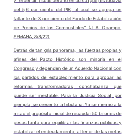
y “el déficit (fiscal) del año en curso [que] es todavía
del 5,6 por ciento del PIB, al cual se agrega un
faltante del 3 por ciento del Fondo de Estabilización
de Precios de los Combustibles” (J. A. Ocampo,
SEMANA, 8/8/22).
Detrás de tan gris panorama, las fuerzas propias y
afines del Pacto Histórico son minoría en el
Congreso y dependen de un Acuerdo Nacional con
los partidos del establecimiento para aprobar las
reformas transformadoras, conchabanza que
puede ser inestable. Para la Justicia Social, por
ejemplo, se presentó la tributaria. Ya se mermó a la
mitad el propósito inicial de recaudar 50 billones de
pesos tanto para equilibrar las finanzas públicas y
estabilizar el endeudamiento, al tenor de las metas