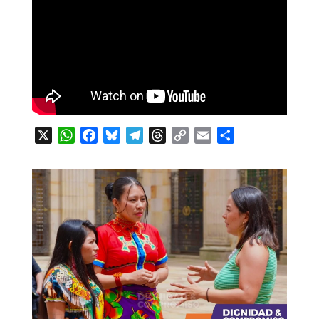
X
WhatsApp
Facebook
Bluesky
Telegram
Threads
Copy
Email
Compartir
Link