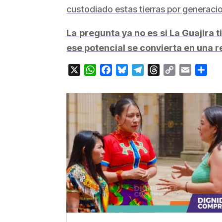
custodiado estas tierras por generaci
La pregunta ya no es si La Guajira 
ese potencial se convierta en una r
X
WhatsApp
Facebook
Bluesky
Telegram
Threads
Copy
Email
Com
Link