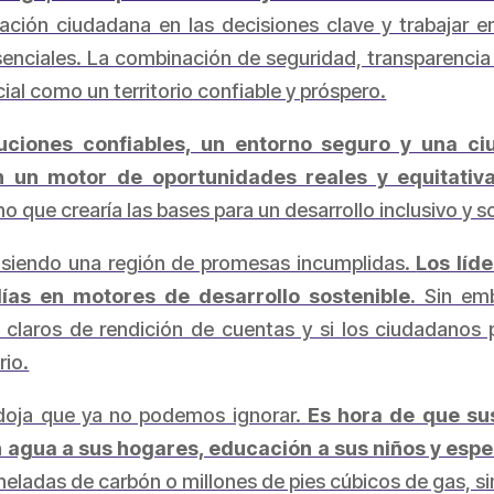
pación ciudadana en las decisiones clave y trabajar 
esenciales. La combinación de seguridad, transparencia
cial como un territorio confiable y próspero.
ituciones confiables, un entorno seguro y una ci
n un motor de oportunidades reales y equitativa
no que crearía las bases para un desarrollo inclusivo y s
r siendo una región de promesas incumplidas.
Los líd
lías en motores de desarrollo sostenible.
Sin emb
 claros de rendición de cuentas y si los ciudadanos 
rio.
adoja que ya no podemos ignorar.
Es hora de que sus
en agua a sus hogares, educación a sus niños y es
eladas de carbón o millones de pies cúbicos de gas, si