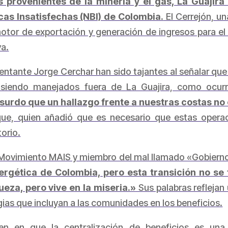
as provenientes de la minería y el gas, La Guajir
as Insatisfechas (NBI) de Colombia.
El Cerrejón, u
tor de exportación y generación de ingresos para el 
va.
sentante Jorge Cerchar han sido tajantes al señalar qu
siendo manejados fuera de La Guajira, como ocurr
surdo que un hallazgo frente a nuestras costas n
que, quien añadió que es necesario que estas opera
torio.
l Movimiento MAlS y miembro del mal llamado «Gobierno
ergética de Colombia, pero esta transición no se
za, pero vive en la miseria.»
Sus palabras reflejan
gias que incluyan a las comunidades en los beneficios.
den en que la centralización de beneficios es una 