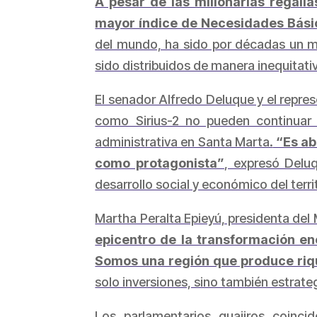
A pesar de las millonarias regalí
mayor índice de Necesidades Básic
del mundo, ha sido por décadas un mo
sido distribuidos de manera inequitati
El senador Alfredo Deluque y el repre
como Sirius-2 no pueden continuar 
administrativa en Santa Marta.
“Es ab
como protagonista”
, expresó Delu
desarrollo social y económico del terri
Martha Peralta Epieyú, presidenta de
epicentro de la transformación en
Somos una región que produce rique
solo inversiones, sino también estrate
Los parlamentarios guajiros coinci