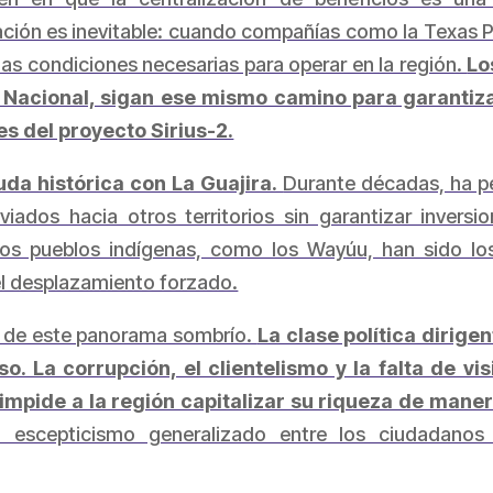
ción es inevitable: cuando compañías como la Texas 
las condiciones necesarias para operar en la región.
Lo
 Nacional, sigan ese mismo camino para garantizar
s del proyecto Sirius-2.
da histórica con La Guajira.
Durante décadas, ha p
iados hacia otros territorios sin garantizar inversi
. Los pueblos indígenas, como los Wayúu, han sido l
el desplazamiento forzado.
e de este panorama sombrío.
La clase política dirige
o. La corrupción, el clientelismo y la falta de v
impide a la región capitalizar su riqueza de maner
n escepticismo generalizado entre los ciudadanos 