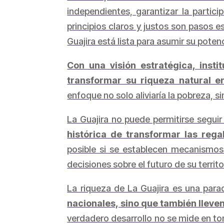
independientes, garantizar la partici
principios claros y justos son pasos 
Guajira está lista para asumir su poten
Con una visión estratégica, inst
transformar su riqueza natural e
enfoque no solo aliviaría la pobreza, si
La Guajira no puede permitirse segui
histórica de transformar las rega
posible si se establecen mecanismos
decisiones sobre el futuro de su territo
La riqueza de La Guajira es una par
nacionales, sino que también llev
verdadero desarrollo no se mide en ton