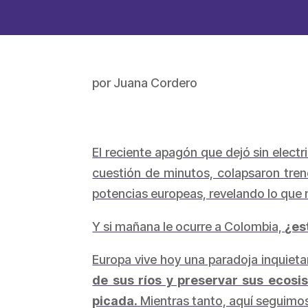
por
Juana Cordero
El reciente apagón que dejó sin electr
cuestión de minutos, colapsaron trene
potencias europeas, revelando lo que 
Y si mañana le ocurre a Colombia,
¿es
Europa vive hoy una paradoja inquiet
de sus ríos y preservar sus ecosi
picada.
Mientras tanto, aquí seguimos