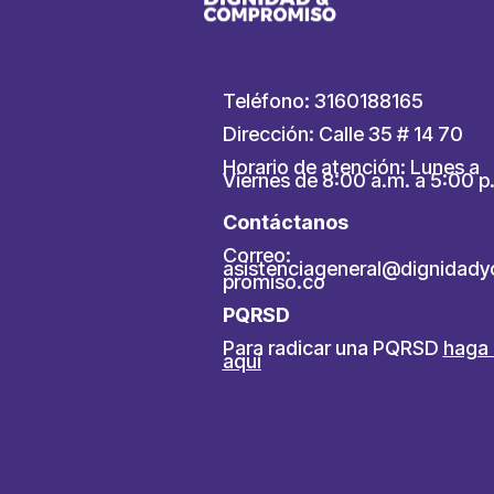
Teléfono: 3160188165
Dirección: Calle 35 # 14 70
Horario de atención: Lunes a
Viernes de 8:00 a.m. a 5:00 p
Contáctanos
Correo:
asistenciageneral@dignidad
promiso.co
PQRSD
Para radicar una PQRSD
haga 
aquí