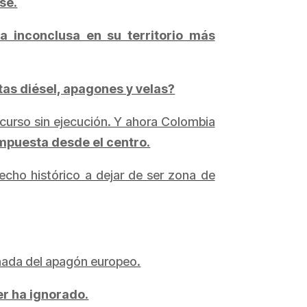
se.
a inconclusa en su territorio más
as diésel, apagones y velas?
scurso sin ejecución. Y ahora Colombia
impuesta desde el centro.
recho histórico a dejar de ser zona de
 nada del apagón europeo.
er ha ignorado.