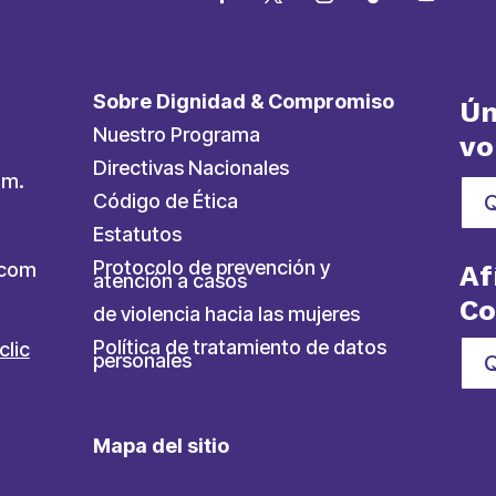
Sobre Dignidad & Compromiso
Ún
Nuestro Programa
vo
Directivas Nacionales
.m.
Código de Ética
Estatutos
Protocolo de prevención y
ycom
Af
atención a casos
C
de violencia hacia las mujeres
Política de tratamiento de datos
clic
personales
Q
Mapa del sitio