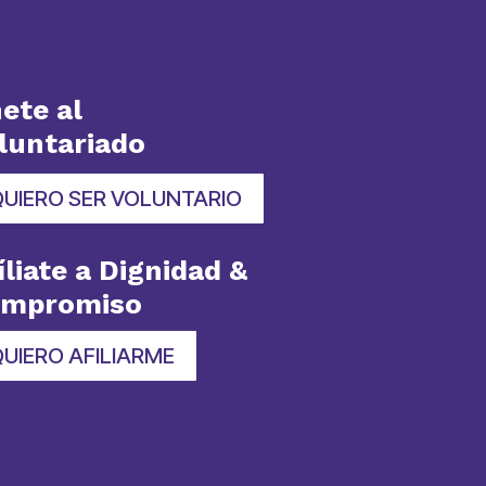
ete al
luntariado
QUIERO SER VOLUNTARIO
íliate a Dignidad &
ompromiso
UIERO AFILIARME