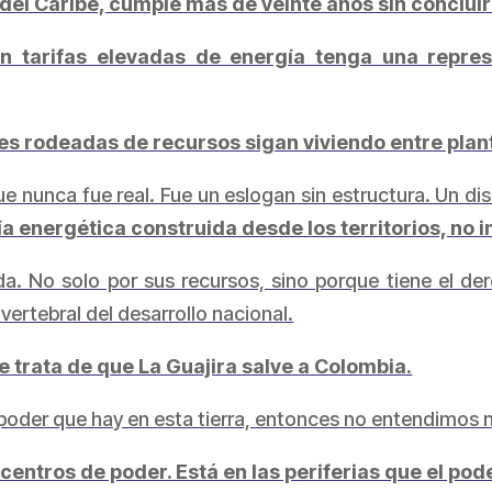
 del Caribe, cumple más de veinte años sin concluir
 tarifas elevadas de energía tenga una repres
rodeadas de recursos sigan viviendo entre plant
ue nunca fue real. Fue un eslogan sin estructura. Un di
a energética construida desde los territorios, no 
da. No solo por sus recursos, sino porque tiene el de
vertebral del desarrollo nacional.
Se trata de que La Guajira salve a Colombia.
 poder que hay en esta tierra, entonces no entendimos
 centros de poder. Está en las periferias que el pod