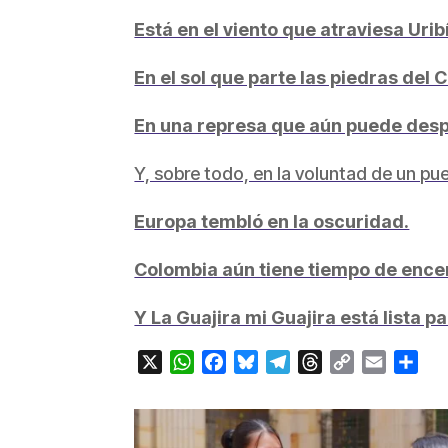
Está en el viento que atraviesa Urib
En el sol que parte las piedras del 
En una represa que aún puede desp
Y, sobre todo, en la voluntad de un p
Europa tembló en la oscuridad.
Colombia aún tiene tiempo de encen
Y La Guajira mi Guajira está lista p
X
WhatsApp
Facebook
Bluesky
Telegram
Threads
Copy
Email
Com
Link