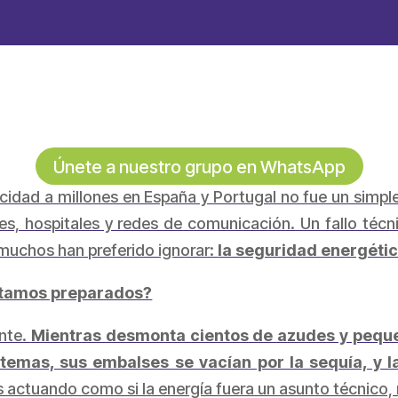
Únete a nuestro grupo en WhatsApp
icidad a millones en España y Portugal no fue un simpl
s, hospitales y redes de comunicación. Un fallo técn
muchos han preferido ignorar:
la seguridad energética
tamos preparados?
ante.
Mientras desmonta cientos de azudes y peque
stemas, sus embalses se vacían por la sequía, y l
 actuando como si la energía fuera un asunto técnico, n