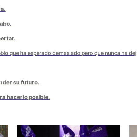
ía.
Cabo.
ertar.
ueblo que ha esperado demasiado pero que nunca ha dej
der su futuro.
ara hacerlo posible.
partir