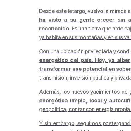
Desde este letargo, vuelvo la mirada a 
ha visto a su gente crecer sin 
reconocido.
Es una tierra que arde ba
ya habita en sus montañas y en sus val
Con una ubicación privilegiada y cond
energético del país. Hoy, ya alb
transformar ese potencial en sober
transmisión, inversión pública y privad
Además, los nuevos yacimientos de
energética limpia, local y autosufi
geopolítica, contar con energía propia 
Y sin embargo, seguimos postergan