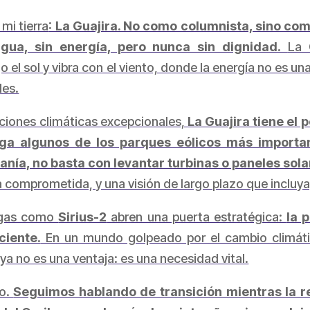
mi tierra
: La Guajira. No como columnista, sino com
agua, sin energía, pero nunca sin dignidad.
La 
jo el sol y vibra con el viento, donde la energía no es u
les.
iciones climáticas excepcionales,
La Guajira tiene el 
erga algunos de los parques eólicos más importa
anía, no basta con levantar turbinas o paneles sol
a comprometida, y una visión de largo plazo que incluya
 gas como
Sirius-2
abren una puerta estratégica:
la 
ciente.
En un mundo golpeado por el cambio climático
ya no es una ventaja: es una necesidad vital.
do.
Seguimos hablando de transición mientras la re