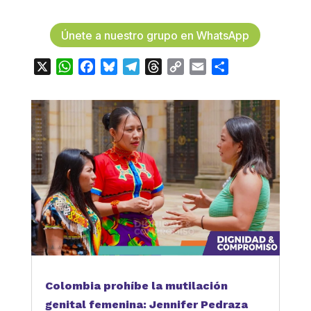
Únete a nuestro grupo en WhatsApp
X
WhatsApp
Facebook
Bluesky
Telegram
Threads
Copy
Email
Compartir
Link
Colombia prohíbe la mutilación
genital femenina: Jennifer Pedraza